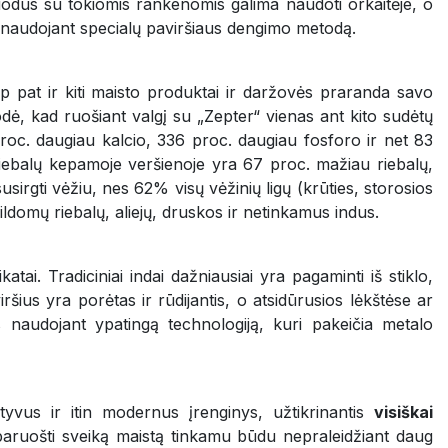
Puodus su tokiomis rankenomis galima naudoti orkaitėje, o
s naudojant specialų paviršiaus dengimo metodą.
 pat ir kiti maisto produktai ir daržovės praranda savo
ė, kad ruošiant valgį su „Zepter“ vienas ant kito sudėtų
roc. daugiau kalcio, 336 proc. daugiau fosforo ir net 83
riebalų kepamoje veršienoje yra 67 proc. mažiau riebalų,
usirgti vėžiu, nes 62% visų vėžinių ligų (krūties, storosios
ldomų riebalų, aliejų, druskos ir netinkamus indus.
i. Tradiciniai indai dažniausiai yra pagaminti iš stiklo,
ršius yra porėtas ir rūdijantis, o atsidūrusios lėkštėse ar
 naudojant ypatingą technologiją, kuri pakeičia metalo
atyvus ir itin modernus įrenginys, užtikrinantis
visiškai
 paruošti sveiką maistą tinkamu būdu nepraleidžiant daug