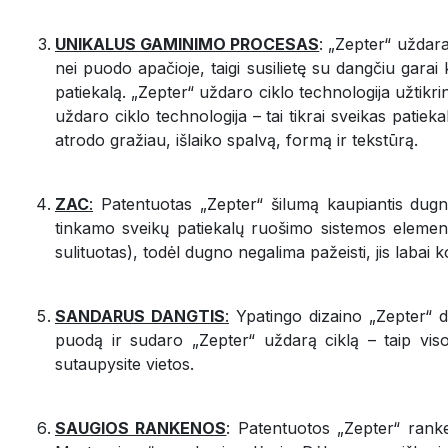
UNIKALUS GAMINIMO PROCESAS
: „Zepter“ uždara
nei puodo apačioje, taigi susilietę su dangčiu garai
patiekalą. „Zepter“ uždaro ciklo technologija užtikri
uždaro ciklo technologija – tai tikrai sveikas pat
atrodo gražiau, išlaiko spalvą, formą ir tekstūrą.
ZAC
:
Patentuotas „Zepter“ šilumą kaupiantis dugnas
tinkamo sveikų patiekalų ruošimo sistemos element
sulituotas), todėl dugno negalima pažeisti, jis labai
SANDARUS DANGTIS
:
Ypatingo dizaino „Zepter“ da
puodą ir sudaro „Zepter“ uždarą ciklą – taip viso
sutaupysite vietos.
SAUGIOS RANKENOS
: Patentuotos „Zepter“ ranke