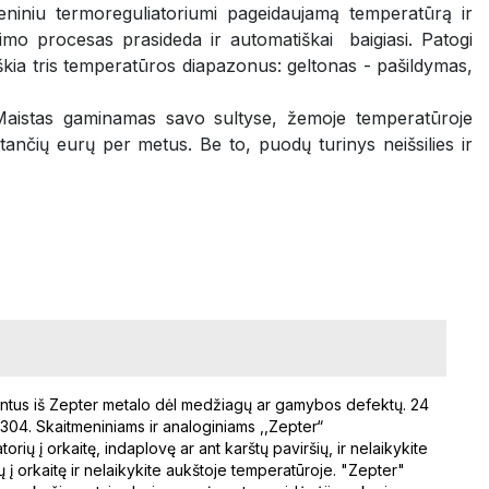
meniniu termoreguliatoriumi pageidaujamą temperatūrą ir
imo procesas prasideda ir automatiškai baigiasi. Patogi
iškia tris temperatūros diapazonus: geltonas - pašildymas,
ą. Maistas gaminamas savo sultyse, žemoje temperatūroje
ūkstančių eurų per metus. Be to, puodų turinys neišsilies ir
intus iš Zepter metalo dėl medžiagų ar gamybos defektų. 24
 304. Skaitmeniniams ir analoginiams ,,Zepter“
ių į orkaitę, indaplovę ar ant karštų paviršių, ir nelaikykite
 į orkaitę ir nelaikykite aukštoje temperatūroje. "Zepter"