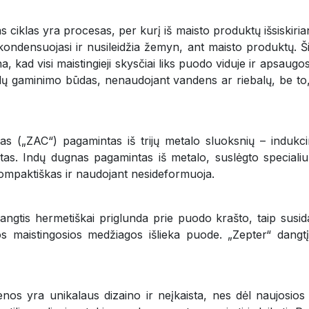
s ciklas yra procesas, per kurį iš maisto produktų išsiskir
 kondensuojasi ir nusileidžia žemyn, ant maisto produktų. Š
na, kad visi maistingieji skysčiai liks puodo viduje ir apsaug
iekalų gaminimo būdas, nenaudojant vandens ar riebalų, be 
 („ZAC“) pagamintas iš trijų metalo sluoksnių – indukcini
as. Indų dugnas pagamintas iš metalo, suslėgto specialiu 
 kompaktiškas ir naudojant nesideformuoja.
ngtis hermetiškai priglunda prie puodo krašto, taip susida
s maistingosios medžiagos išlieka puode. „Zepter“ dangtį 
nos yra unikalaus dizaino ir neįkaista, nes dėl naujosios 