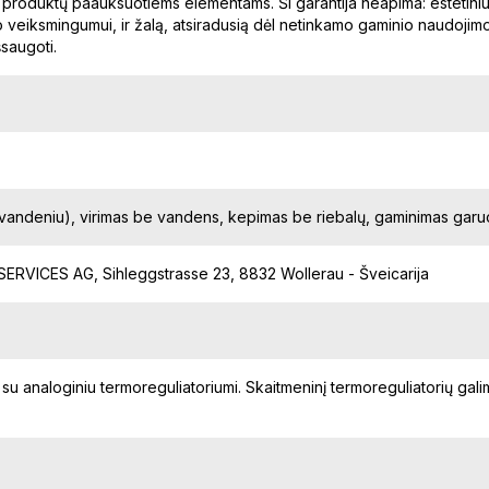
sų produktų paauksuotiems elementams. Ši garantija neapima: estetiniu
 veiksmingumui, ir žalą, atsiradusią dėl netinkamo gaminio naudojimo. 
šsaugoti.
u vandeniu), virimas be vandens, kepimas be riebalų, gaminimas gar
RVICES AG, Sihleggstrasse 23, 8832 Wollerau - Šveicarija
su analoginiu termoreguliatoriumi. Skaitmeninį termoreguliatorių gali