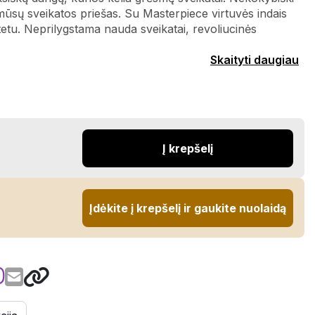
 mūsų sveikatos priešas. Su Masterpiece virtuvės indais
tetu. Neprilygstama nauda sveikatai, revoliucinės
Skaityti daugiau
Į krepšelį
Įdėkite į krepšelį ir gaukite nuolaidą