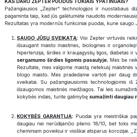
KAS DARO ZEPTER PUODUS TOKIAIS YPATINGAIS?
Pažangiausios „Zepter“ technologijos ir nuostabaus diz
pagaminta taip, kad jūs galėtumėte naudotis moderniausiai
Rezultatas yra modernūs funkciniai puodai, kurie saugo J
SAUGO JŪSŲ SVEIKATĄ
: Visi Zepter virtuvės re
išsaugant maisto maistines, biologines ir organolept
hipertenzija, širdies ir kraujagyslių ligos, diabetas ir
sergamumo širdies ligomis pasaulyje.
Mes be reik
Rezultate, mes valgome maistą netekusį maistinės ver
blogo maisto. Mes pradedame vartoti per daug drus
sveikatai. Su pažangiausiomis technologijomis iš
išsaugomos maistinės medžiagos. Tai leis sumažinti
kokybės indais, turite galimybę
sumažinti daugiau 
KOKYBĖS GARANTIJA
: Puodai yra meistriškai 
daugiau nei nerūdijančio plieno 18/10, bet toks met
cheminiam poveikiui ir visiškai atsparus korozijai. ,,