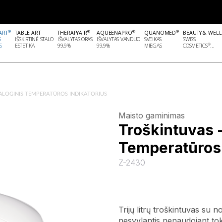
®
®
®
®
ART
TABLE ART
THERAPYAIR
AQUEENAPRO
QUANOMED
BEAUTY & WEL
S
IŠSKIRTINĖ STALO
IŠVALYTAS ORAS
IŠVALYTAS VANDUO
SVEIKAS
SWISS
®
S
ESTETIKA
99,9%
99,9%
MIEGAS
COSMETICS
...
ANALOGINIS TEMPERATŪROS INDIKATORIUS
Maisto gaminimas
Troškintuvas -
Temperatūros 
Z-2430
Trijų litrų troškintuvas su 
nesvylantis nenaudojant tok