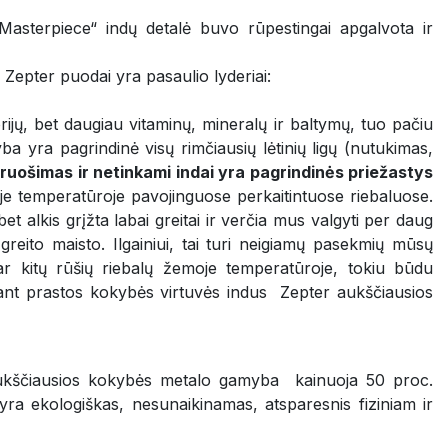
 Masterpiece“ indų detalė buvo rūpestingai apgalvota ir
Zepter puodai yra pasaulio lyderiai:
ijų, bet daugiau vitaminų, mineralų ir baltymų, tuo pačiu
ba yra pagrindinė visų rimčiausių lėtinių ligų (nutukimas,
ruošimas ir netinkami indai yra pagrindinės priežastys
e temperatūroje pavojinguose perkaitintuose riebaluose.
 alkis grįžta labai greitai ir verčia mus valgyti per daug
eito maisto. Ilgainiui, tai turi neigiamų pasekmių mūsų
ar kitų rūšių riebalų žemoje temperatūroje, tokiu būdu
čiant prastos kokybės virtuvės indus Zepter aukščiausios
 aukščiausios kokybės metalo gamyba kainuoja 50 proc.
s yra ekologiškas, nesunaikinamas, atsparesnis fiziniam ir