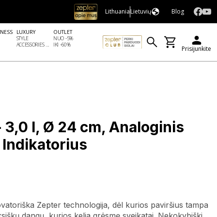
Lithuania
Lietuvių
Blog
LNESS
LUXURY
OUTLET
STYLE
NUO -5%
ACCESSORIES ...
IKI -60%
Prisijunkite
 3,0 l, Ø 24 cm, Analoginis
Indikatorius
novatoriška Zepter technologija, dėl kurios paviršius tampa
siškų dangų, kurios kelia grėsmę sveikatai. Nekokybiški