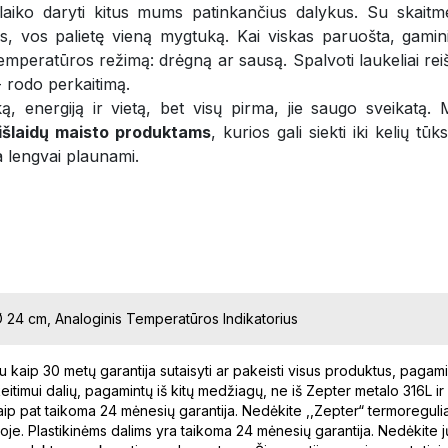
 laiko daryti kitus mums patinkančius dalykus. Su skait
s, vos palietę vieną mygtuką. Kai viskas paruošta, gamin
temperatūros režimą: drėgną ar sausą. Spalvoti laukeliai re
- rodo perkaitimą.
iką, energiją ir vietą, bet visų pirma, jie saugo sveikat
 išlaidų maisto produktams
, kurios gali siekti iki kelių t
a lengvai plaunami.
 Ø 24 cm, Analoginis Temperatūros Indikatorius
kaip 30 metų garantija sutaisyti ar pakeisti visus produktus, pagam
eitimui dalių, pagamintų iš kitų medžiagų, ne iš Zepter metalo 316L ir
ip pat taikoma 24 mėnesių garantija. Nedėkite ,,Zepter“ termoreguliator
oje. Plastikinėms dalims yra taikoma 24 mėnesių garantija. Nedėkite jų