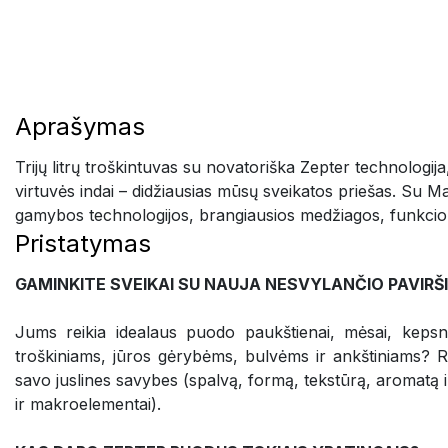
Aprašymas
Trijų litrų troškintuvas su novatoriška Zepter technologi
virtuvės indai – didžiausias mūsų sveikatos priešas. Su M
gamybos technologijos, brangiausios medžiagos, funkcional
Pristatymas
GAMINKITE SVEIKAI SU NAUJA NESVYLANČIO PAVIR
Jums reikia idealaus puodo paukštienai, mėsai, kepsni
troškiniams, jūros gėrybėms, bulvėms ir ankštiniams? Rink
savo juslines savybes (spalvą, formą, tekstūrą, aromatą i
ir makroelementai).