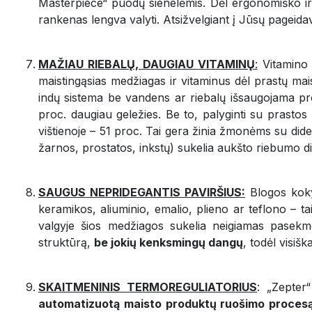
Masterpiece“ puodų sienelėmis. Dėl ergonomiško ir s
rankenas lengva valyti. Atsižvelgiant į Jūsų pageid
MAŽIAU RIEBALŲ, DAUGIAU VITAMINŲ
:
Vitamino 
maistingąsias medžiagas ir vitaminus dėl prastų ma
indų sistema be vandens ar riebalų išsaugojama pr
proc. daugiau geležies. Be to, palyginti su prast
vištienoje – 51 proc. Tai gera žinia žmonėms su didel
žarnos, prostatos, inkstų) sukelia aukšto riebumo d
SAUGUS NEPRIDEGANTIS PAVIRŠIUS:
Blogos kokyb
keramikos, aliuminio, emalio, plieno ar teflono – ta
valgyje šios medžiagos sukelia neigiamas pasekme
struktūrą,
be jokių kenksmingų dangų
, todėl visišk
SKAITMENINIS TERMOREGULIATORIUS
: „Zepter“
automatizuotą maisto produktų ruošimo proces