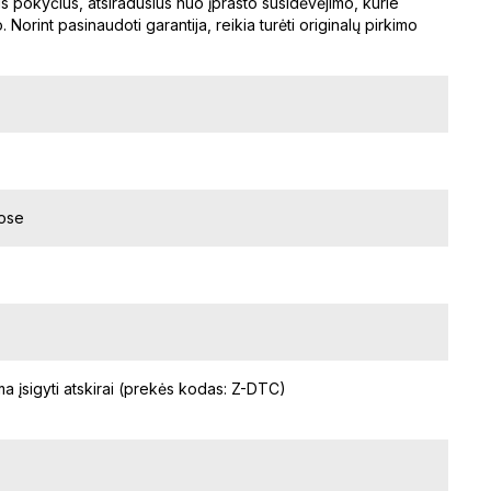
s pokyčius, atsiradusius nuo įprasto susidėvėjimo, kurie
Norint pasinaudoti garantija, reikia turėti originalų pirkimo
uose
ma įsigyti atskirai (prekės kodas: Z-DTC)