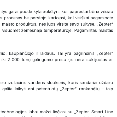
iantys garai puode kyla aukštyn, kur paprastai būna vėsiau
is procesas be perstojo kartojasi, kol visiškai pagaminate
os maisto produktus, nes juos virsite savo sultyse. „Zepter“
to, visuomet žemesnėje temperatūroje. Pagamintas maistas
o, kaupiančiojo ir laidaus. Tai yra pagrindinis „Zepter“
iki 2 000 tonų galingumo presu (jis nėra suklijuotas ar
ro izoliacinis vandens sluoksnis, kuris sandariai uždaro
galite laikyti ant patentuotų „Zepter“ rankenėlių – taip
technologijos labai mažai liečiasi su „Zepter Smart Line