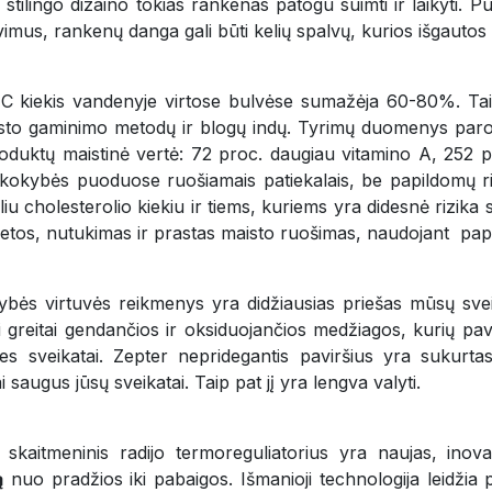
tilingo dizaino tokias rankenas patogu suimti ir laikyti. 
avimus, rankenų danga gali būti kelių spalvų, kurios išgauto
C kiekis vandenyje virtose bulvėse sumažėja 60-80%. Taip
isto gaminimo metodų ir blogų indų. Tyrimų duomenys parod
oduktų maistinė vertė: 72 proc. daugiau vitamino A, 252 p
os kokybės puoduose ruošiamais patiekalais, be papildomų 
iu cholesterolio kiekiu ir tiems, kuriems yra didesnė rizika s
ietos, nutukimas ir prastas maisto ruošimas, naudojant papi
ės virtuvės reikmenys yra didžiausias priešas mūsų sveikata
i greitai gendančios ir oksiduojančios medžiagos, kurių pavi
s sveikatai. Zepter nepridegantis paviršius yra sukurtas
ai saugus jūsų sveikatai. Taip pat jį yra lengva valyti.
 skaitmeninis radijo termoreguliatorius yra naujas, inov
ą
nuo pradžios iki pabaigos. Išmanioji technologija leidžia