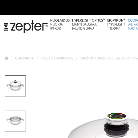
®
®
NUOLAIDOS
HYPERLIGHT OPTICS
BIOPTRON
COOK
NUO -5%
MATYTI DAUGIAU.
HYPERLIGHT
SVEIKA
IKI -60%
JAUSTIS GERIAU
THERAPY
MAISTA
COOKART®
MAISTO GAMINIMAS
TROŠKINTUVAS - 3,0 L, Ø 24 CM, 