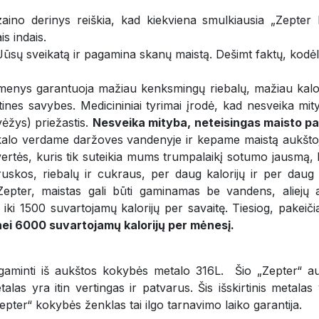
aino derinys reiškia, kad kiekviena smulkiausia „Zepter
s indais.
ūsų sveikatą ir pagamina skanų maistą. Dešimt faktų, kodėl 
ikmenys garantuoja mažiau kenksmingų riebalų, mažiau kalor
ines savybes. Medicininiai tyrimai įrodė, kad nesveika mity
 vėžys) priežastis.
Nesveika mityba, neteisingas maisto pa
alo verdame daržoves vandenyje ir kepame maistą aukštoj
tės, kuris tik suteikia mums trumpalaikį sotumo jausmą, bet
kos, riebalų ir cukraus, per daug kalorijų ir per daug gr
 Zepter, maistas gali būti gaminamas be vandens, aliejų 
 iki 1500 suvartojamų kalorijų per savaitę. Tiesiog, pakei
nei 6000 suvartojamų kalorijų per mėnesį.
pagaminti iš aukštos kokybės metalo 316L. Šio „Zepter“
alas yra itin vertingas ir patvarus. Šis išskirtinis metala
Zepter“ kokybės ženklas tai ilgo tarnavimo laiko garantija.