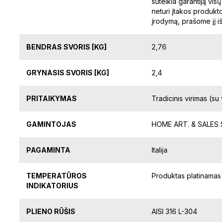
suteikia garantiją vi
neturi įtakos produkto
įrodymą, prašome jį i
BENDRAS SVORIS [KG]
2,76
GRYNASIS SVORIS [KG]
2,4
PRITAIKYMAS
Tradicinis virimas (s
GAMINTOJAS
HOME ART. & SALES SE
PAGAMINTA
Italija
TEMPERATŪROS
Produktas platinamas 
INDIKATORIUS
PLIENO RŪŠIS
AISI 316 L-304