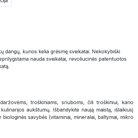
cija
škų dangų, kurios kelia grėsmę sveikatai. Nekokybiški
 Neprilygstama nauda sveikatai, revoliucinės patentuotos
katą.
ržovėms, troškiniams, sriuboms, čili troškiniui, kario
kulinarijos aukštumų. Išbandykite naują maistą, išlaikiusį
 biologinės savybės (vitaminai, mineralai, baltymai, mikro