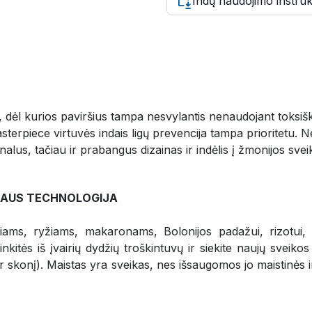
Indų naudojimo instruk
ja, dėl kurios paviršius tampa nesvylantis nenaudojant toksi
asterpiece virtuvės indais ligų prevencija tampa prioritetu.
us, tačiau ir prabangus dizainas ir indėlis į žmonijos svei
ŠIAUS TECHNOLOGIJA
ams, ryžiams, makaronams, Bolonijos padažui, rizotui, da
itės iš įvairių dydžių troškintuvų ir siekite naujų sveikos 
r skonį). Maistas yra sveikas, nes išsaugomos jo maistinės ir