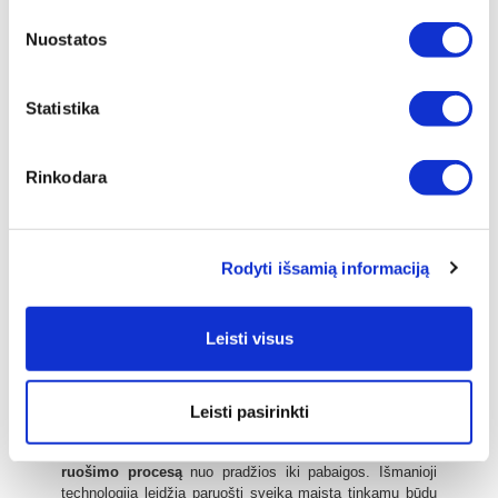
vištienoje – 51 proc. Tai gera žinia žmonėms su dideliu
cholesterolio kiekiu ir tiems, kuriems yra didesnė rizika
Nuostatos
susirgti vėžiu, nes 62% visų vėžinių ligų (krūties,
storosios žarnos, prostatos, inkstų) sukelia aukšto
riebumo dietos, nutukimas ir prastas maisto ruošimas,
Statistika
naudojant papildomų riebalų, aliejų, druskos ir
netinkamus indus.
SAUGUS NEPRIDEGANTIS PAVIRŠIUS:
Blogos
Rinkodara
kokybės virtuvės reikmenys yra didžiausias priešas mūsų
sveikatai. Tradiciniai indai dažniausiai yra pagaminti iš
stiklo, keramikos, aliuminio, emalio, plieno ar teflono – tai
greitai gendančios ir oksiduojančios medžiagos, kurių
paviršius yra porėtas ir rūdijantis, o atsidūrusios lėkštėse
Rodyti išsamią informaciją
ar valgyje šios medžiagos sukelia neigiamas pasekmes
sveikatai. Zepter nepridegantis paviršius yra sukurtas
naudojant ypatingą technologiją, kuri pakeičia metalo
Leisti visus
struktūrą,
be jokių kenksmingų dangų
, todėl visiškai
saugus jūsų sveikatai. Taip pat jį yra lengva valyti.
SKAITMENINIS TERMOREGULIATORIUS
: „Zepter“
skaitmeninis radijo termoreguliatorius yra naujas,
Leisti pasirinkti
inovatyvus ir itin modernus įrenginys,
užtikrinantis
visiškai automatizuotą maisto produktų
ruošimo procesą
nuo pradžios iki pabaigos. Išmanioji
technologija leidžia paruošti sveiką maistą tinkamu būdu