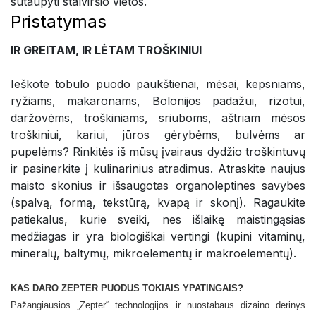
sutaupyti stalviršio vietos.
Pristatymas
IR GREITAM, IR LĖTAM TROŠKINIUI
Ieškote tobulo puodo paukštienai, mėsai, kepsniams,
ryžiams, makaronams, Bolonijos padažui, rizotui,
daržovėms, troškiniams, sriuboms, aštriam mėsos
troškiniui, kariui, jūros gėrybėms, bulvėms ar
pupelėms? Rinkitės iš mūsų įvairaus dydžio troškintuvų
ir pasinerkite į kulinarinius atradimus. Atraskite naujus
maisto skonius ir išsaugotas organoleptines savybes
(spalvą, formą, tekstūrą, kvapą ir skonį). Ragaukite
patiekalus, kurie sveiki, nes išlaikę maistingąsias
medžiagas ir yra biologiškai vertingi (kupini vitaminų,
mineralų, baltymų, mikroelementų ir makroelementų).
KAS DARO ZEPTER PUODUS TOKIAIS YPATINGAIS?
Pažangiausios „Zepter“ technologijos ir nuostabaus dizaino derinys