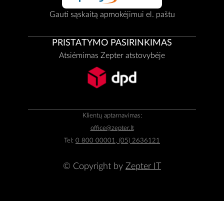
Gauti sąskaitą apmokėjimui el. paštu
PRISTATYMO PASIRINKIMAS
Atsiėmimas Zepter atstovybėje
Klientų aptarnavimas:
office@zepter.lt
Tel:
0 800 00001, (05) 2636121
© Copyright by
Zepter IT