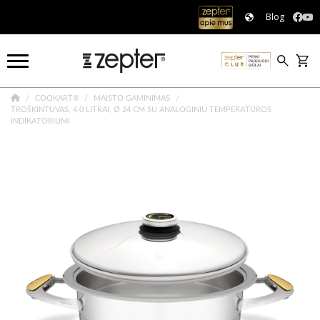
Blog
COOKART®
MAISTO GAMINIMAS
TROŠKINTUVAS, 4,0 LITRAI, Ø 24 CM SU ANALOGINIU TEMPERATŪROS
INDIKATORIUMI