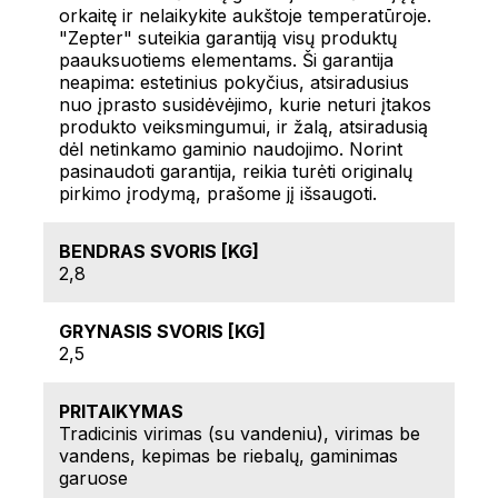
orkaitę ir nelaikykite aukštoje temperatūroje.
"Zepter" suteikia garantiją visų produktų
paauksuotiems elementams. Ši garantija
neapima: estetinius pokyčius, atsiradusius
nuo įprasto susidėvėjimo, kurie neturi įtakos
produkto veiksmingumui, ir žalą, atsiradusią
dėl netinkamo gaminio naudojimo. Norint
pasinaudoti garantija, reikia turėti originalų
pirkimo įrodymą, prašome jį išsaugoti.
BENDRAS SVORIS [KG]
2,8
GRYNASIS SVORIS [KG]
2,5
PRITAIKYMAS
Tradicinis virimas (su vandeniu), virimas be
vandens, kepimas be riebalų, gaminimas
garuose