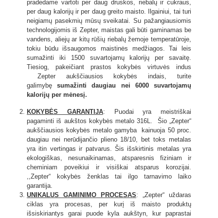
pradedame vartoti per daug druskos, riebalų ir cukraus,
per daug kalorijų ir per daug greito maisto. Ilgainiui, tai turi
neigiamų pasekmių mūsų sveikatai. Su pažangiausiomis
technologijomis iš Zepter, maistas gali būti gaminamas be
vandens, aliejų ar kitų rūšių riebalų žemoje temperatūroje,
tokiu būdu išsaugomos maistinės medžiagos. Tai leis
sumažinti iki 1500 suvartojamų kalorijų per savaitę.
Tiesiog, pakeičiant prastos kokybės virtuvės indus
Zepter aukščiausios kokybės indais, turite
galimybę
sumažinti daugiau nei 6000 suvartojamų
kalorijų per mėnesį.
KOKYBĖS GARANTIJA
: Puodai yra meistriškai
pagaminti iš aukštos kokybės metalo 316L. Šio „Zepter“
aukščiausios kokybės metalo gamyba kainuoja 50 proc.
daugiau nei nerūdijančio plieno 18/10, bet toks metalas
yra itin vertingas ir patvarus. Šis išskirtinis metalas yra
ekologiškas, nesunaikinamas, atsparesnis fiziniam ir
cheminiam poveikiui ir visiškai atsparus korozijai.
,,Zepter“ kokybės ženklas tai ilgo tarnavimo laiko
garantija.
UNIKALUS GAMINIMO PROCESAS
: „Zepter“ uždaras
ciklas yra procesas, per kurį iš maisto produktų
išsiskiriantys garai puode kyla aukštyn, kur paprastai