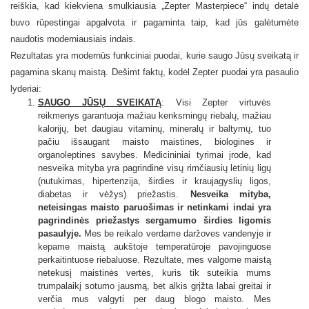
reiškia, kad kiekviena smulkiausia „Zepter Masterpiece“ indų detalė
buvo rūpestingai apgalvota ir pagaminta taip, kad jūs galėtumėte
naudotis moderniausiais indais.
Rezultatas yra modernūs funkciniai puodai, kurie saugo Jūsų sveikatą ir
pagamina skanų maistą. Dešimt faktų, kodėl Zepter puodai yra pasaulio
lyderiai:
SAUGO JŪSŲ SVEIKATĄ
: Visi Zepter virtuvės
reikmenys garantuoja mažiau kenksmingų riebalų, mažiau
kalorijų, bet daugiau vitaminų, mineralų ir baltymų, tuo
pačiu išsaugant maisto maistines, biologines ir
organoleptines savybes. Medicininiai tyrimai įrodė, kad
nesveika mityba yra pagrindinė visų rimčiausių lėtinių ligų
(nutukimas, hipertenzija, širdies ir kraujagyslių ligos,
diabetas ir vėžys) priežastis.
Nesveika mityba,
neteisingas maisto paruošimas ir netinkami indai yra
pagrindinės priežastys sergamumo širdies ligomis
pasaulyje.
Mes be reikalo verdame daržoves vandenyje ir
kepame maistą aukštoje temperatūroje pavojinguose
perkaitintuose riebaluose. Rezultate, mes valgome maistą
netekusį maistinės vertės, kuris tik suteikia mums
trumpalaikį sotumo jausmą, bet alkis grįžta labai greitai ir
verčia mus valgyti per daug blogo maisto. Mes