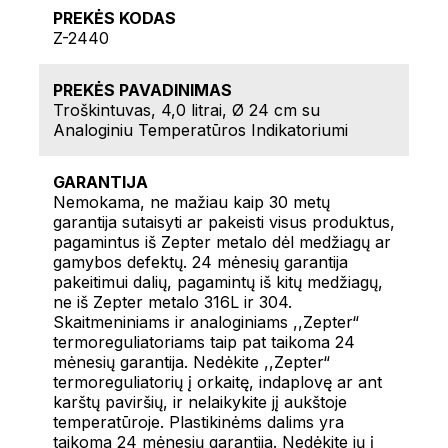
PREKĖS KODAS
Z-2440
PREKĖS PAVADINIMAS
Troškintuvas, 4,0 litrai, Ø 24 cm su
Analoginiu Temperatūros Indikatoriumi
GARANTIJA
Nemokama, ne mažiau kaip 30 metų
garantija sutaisyti ar pakeisti visus produktus,
pagamintus iš Zepter metalo dėl medžiagų ar
gamybos defektų. 24 mėnesių garantija
pakeitimui dalių, pagamintų iš kitų medžiagų,
ne iš Zepter metalo 316L ir 304.
Skaitmeniniams ir analoginiams ,,Zepter“
termoreguliatoriams taip pat taikoma 24
mėnesių garantija. Nedėkite ,,Zepter“
termoreguliatorių į orkaitę, indaplovę ar ant
karštų paviršių, ir nelaikykite jį aukštoje
temperatūroje. Plastikinėms dalims yra
taikoma 24 mėnesių garantija. Nedėkite jų į