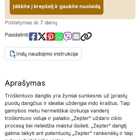
Įdėkite į krepšelį ir gaukite nuolaidą
Pristatymas iki 7 dienų
Pasidalinti:
Indų naudojimo instrukcija
Aprašymas
Troškintuvo dangtis yra žymiai sunkesnis už įprastų
puodų dangčius ir idealiai uždengia indo kraštus. Taip
gamybos metu hermetiškai izoliuoja vandenį
troškintuvo viduje ir palaiko „Zepter“ uždaro ciklo
procesą bei neleidžia maistui išsilieti. „Zepter“ dangtį
galima laikyti ant patentuotų „Zepter“ rankenėlių ir taip