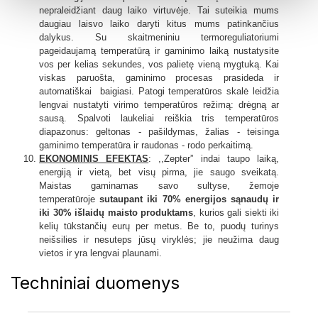
nepraleidžiant daug laiko virtuvėje. Tai suteikia mums
daugiau laisvo laiko daryti kitus mums patinkančius
dalykus. Su skaitmeniniu termoreguliatoriumi
pageidaujamą temperatūrą ir gaminimo laiką nustatysite
vos per kelias sekundes, vos palietę vieną mygtuką. Kai
viskas paruošta, gaminimo procesas prasideda ir
automatiškai baigiasi. Patogi temperatūros skalė leidžia
lengvai nustatyti virimo temperatūros režimą: drėgną ar
sausą. Spalvoti laukeliai reiškia tris temperatūros
diapazonus: geltonas - pašildymas, žalias - teisinga
gaminimo temperatūra ir raudonas - rodo perkaitimą.
EKONOMINIS EFEKTAS
: ,,Zepter” indai taupo laiką,
energiją ir vietą, bet visų pirma, jie saugo sveikatą.
Maistas gaminamas savo sultyse, žemoje
temperatūroje
sutaupant iki 70% energijos sąnaudų ir
iki 30% išlaidų maisto produktams
, kurios gali siekti iki
kelių tūkstančių eurų per metus. Be to, puodų turinys
neišsilies ir nesuteps jūsų viryklės; jie neužima daug
vietos ir yra lengvai plaunami.
Techniniai duomenys