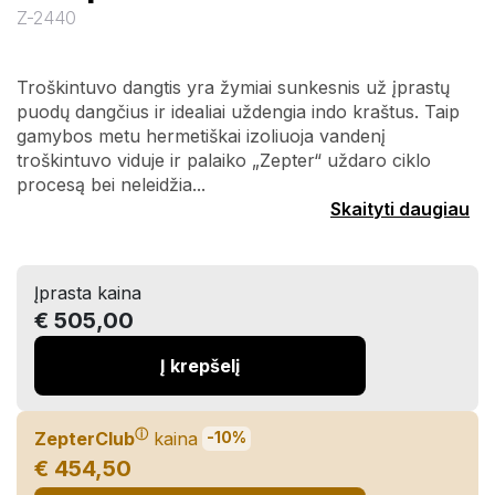
Z-2440
Troškintuvo dangtis yra žymiai sunkesnis už įprastų
puodų dangčius ir idealiai uždengia indo kraštus. Taip
gamybos metu hermetiškai izoliuoja vandenį
troškintuvo viduje ir palaiko „Zepter“ uždaro ciklo
procesą bei neleidžia...
Skaityti daugiau
Įprasta kaina
€ 505,00
Į krepšelį
ⓘ
ZepterClub
kaina
-10%
€ 454,50