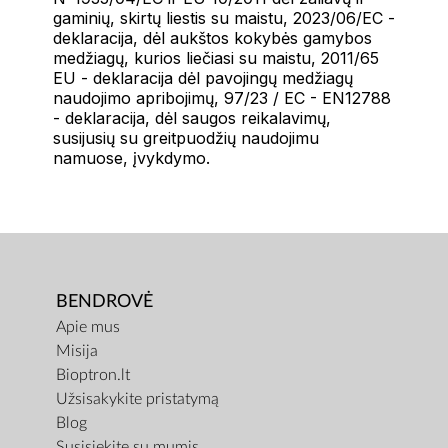
gaminių, skirtų liestis su maistu, 2023/06/EC -
deklaracija, dėl aukštos kokybės gamybos
medžiagų, kurios liečiasi su maistu, 2011/65
EU - deklaracija dėl pavojingų medžiagų
naudojimo apribojimų, 97/23 / EC - EN12788
- deklaracija, dėl saugos reikalavimų,
susijusių su greitpuodžių naudojimu
namuose, įvykdymo.
BENDROVĖ
Apie mus
Misija
Bioptron.lt
Užsisakykite pristatymą
Blog
Susisiekite su mumis