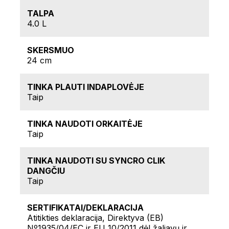
TALPA
4.0 L
SKERSMUO
24 cm
TINKA PLAUTI INDAPLOVĖJE
Taip
TINKA NAUDOTI ORKAITĖJE
Taip
TINKA NAUDOTI SU SYNCRO CLIK
DANGČIU
Taip
SERTIFIKATAI/DEKLARACIJA
Atitikties deklaracija, Direktyva (EB)
Nº1935/04/EC ir EU 10/2011 dėl žaliavų ir