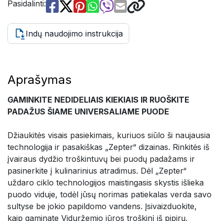
Pasidalinti:
Indų naudojimo instrukcija
Aprašymas
GAMINKITE NEDIDELIAIS KIEKIAIS IR RUOŠKITE
PADAŽUS ŠIAME UNIVERSALIAME PUODE
Džiaukitės visais pasiekimais, kuriuos siūlo ši naujausia
technologija ir pasakiškas „Zepter“ dizainas. Rinkitės iš
įvairaus dydžio troškintuvų bei puodų padažams ir
pasinerkite į kulinarinius atradimus. Dėl „Zepter“
uždaro ciklo technologijos maistingasis skystis išlieka
puodo viduje, todėl jūsų norimas patiekalas verda savo
sultyse be jokio papildomo vandens. Įsivaizduokite,
kaip gaminate Viduržemio jūros troškinį iš pipirų,