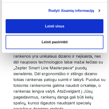
dangtis hermetiškai priglunda prie puodo krašto,
Rodyti išsamią informaciją
taip susidaro izoliacinis vandens sluoksnis, kuris
sandariai uždaro puodą ir sudaro „Zepter“ uždarą
ciklą – taip visos maistingosios medžiagos išlieka
Leisti visus
puode. „Zepter“ dangtį galite laikyti ant patentuotų
„Zepter“ rankenėlių – taip sutaupysite vietos.
Leisti pasirinkti
SAUGIOS RANKENOS
: Patentuotos „Zepter“
rankenos yra unikalaus dizaino ir neįkaista, nes
dėl naujosios technologijos labai mažai liečiasi su
„Zepter Smart Line Masterpiece“ puodų
sienelėmis. Dėl ergonomiško ir stilingo dizaino
tokias rankenas patogu suimti ir laikyti. Puodus su
tokiomis rankenomis galima naudoti orkaitėje, o
rankenas lengva valyti. Atsižvelgiant į Jūsų
pageidavimus, rankenų danga gali būti kelių
spalvų, kurios išgautos naudojant specialų
paviršiaus dengimo metodą.