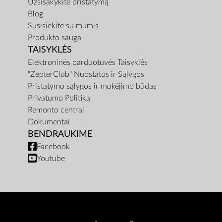
Užsisakykite pristatymą
Blog
Susisiekite su mumis
Produkto sauga
TAISYKLĖS
Elektroninės parduotuvės Taisyklės
"ZepterClub" Nuostatos ir Sąlygos
Pristatymo sąlygos ir mokėjimo būdas
Privatumo Politika
Remonto centrai
Dokumentai
BENDRAUKIME
Facebook
Youtube