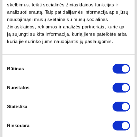
nes juos virsite savo sultyse. „Zepter“ uždaro
skelbimus, teikti socialinės žiniasklaidos funkcijas ir
ciklo technologija – tai tikrai sveikas patiekalų
analizuoti srautą. Taip pat dalijamės informacija apie jūsų
gaminimo būdas, nenaudojant vandens ar riebalų,
naudojimąsi mūsų svetaine su mūsų socialinės
be to, visuomet žemesnėje temperatūroje.
žiniasklaidos, reklamos ir analizės partneriais, kurie gali
Pagamintas maistas atrodo gražiau, išlaiko
ją sujungti su kita informacija, kurią jiems pateikėte arba
spalvą, formą ir tekstūrą.
kurią jie surinko jums naudojantis jų paslaugomis.
ZAC
:
Patentuotas „Zepter“ šilumą kaupiantis
Sutikimo
dugnas („ZAC“) pagamintas iš trijų metalo
Būtinas
pasirinkimas
sluoksnių – indukcinio, kaupiančiojo ir laidaus. Tai
yra pagrindinis „Zepter“ tinkamo sveikų patiekalų
ruošimo sistemos elementas. Indų dugnas
Nuostatos
pagamintas iš metalo, suslėgto specialiu iki 2 000
tonų galingumo presu (jis nėra suklijuotas ar
Statistika
sulituotas), todėl dugno negalima pažeisti, jis labai
kompaktiškas ir naudojant nesideformuoja.
Rinkodara
SANDARUS DANGTIS
:
Ypatingo dizaino „Zepter“