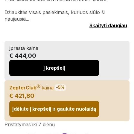
Džiaukitės visais pasiekimais, kuriuos siūlo ši
naujausia...
Skaityti daugiau
Įprasta kaina
€ 444,00
Į krepšelį
ⓘ
ZepterClub
kaina
-5%
€ 421,80
Įdėkite į krepšelį ir gaukite nuolaidą
Pristatymas iki 7 dienų