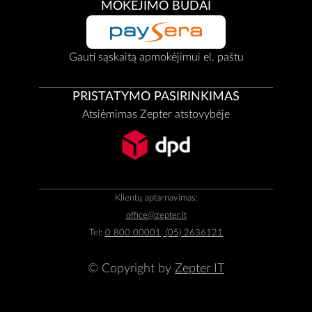
MOKĖJIMO BŪDAI
Gauti sąskaitą apmokėjimui el. paštu
PRISTATYMO PASIRINKIMAS
Atsiėmimas Zepter atstovybėje
Klientų aptarnavimas:
office@zepter.lt
Tel:
0 800 00001, (05) 2636121
© Copyright by
Zepter IT