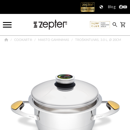
Blog
COOKART®
MAISTO GAMINIMAS
TROŠKINTUVAS, 3.0 L, Ø 20CM