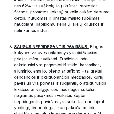
nes 62% visų vėžinių ligų (krūties, storosios
žarnos, prostatos, inkstų) sukelia aukšto riebumo
dietos, nutukimas ir prastas maisto ruošimas,
naudojant papildomų riebalų, aliejų, druskos ir
netinkamus indus.
SAUGUS NEPRIDEGANTIS PAVIRŠIUS:
Blogos
kokybės virtuvės reikmenys yra didžiausias
priešas mūsų sveikatai. Tradiciniai indai
dažniausiai yra pagaminti iš stiklo, keramikos,
aliuminio, emalio, plieno ar teflono – tai greitai
gendančios ir oksiduojančios medžiagos, kurių
paviršius yra porėtas ir rūdijantis, o atsidūrusios
lėkštėse ar valgyje šios medžiagos sukelia
neigiamas pasekmes sveikatai. Zepter
nepridegantis paviršius yra sukurtas naudojant
ypatingą technologiją, kuri pakeičia metalo
struktūrą,
be jokių kenksmingų dangų
, todėl