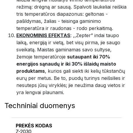
režimą: drėgną ar sausą. Spalvoti laukeliai reiškia
tris temperatūros diapazonus: geltonas -
pašildymas, žalias - teisinga gaminimo
temperatūra ir raudonas - rodo perkaitimą.
EKONOMINIS EFEKTAS
: ,,Zepter” indai taupo
laiką, energiją ir vietą, bet visų pirma, jie saugo
sveikatą. Maistas gaminamas savo sultyse,
žemoje temperatūroje
sutaupant iki 70%
energijos sąnaudų ir iki 30% išlaidų maisto
produktams
, kurios gali siekti iki kelių tūkstančių
eurų per metus. Be to, puodų turinys neišsilies ir
nesuteps jūsų viryklės; jie neužima daug vietos ir
yra lengvai plaunami.
Techniniai duomenys
PREKĖS KODAS
Z-2030