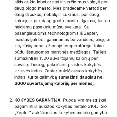
alkis grįžta labai greitai ir verčia mus valgyti per
daug blogo maisto. Mes pradedame vartoti per
daug druskos, riebalų ir cukraus, per daug
kalorijų ir per daug greito maisto. Ilgainiui, tai turi
neigiamų pasekmių mūsų sveikatai. Su
pažangiausiomis technologijomis iš Zepter,
maistas gali būti gaminamas be vandens, aliejų ar
kitų rūšių riebalų žemoje temperatūroje, tokiu
būdu išsaugomos maistinės medžiagos. Tai leis
sumažinti iki 1500 suvartojamų kalorijų per
savaitę. Tiesiog, pakeičiant prastos kokybės
virtuvės indus Zepter aukščiausios kokybės
indais, turite galimybę
sumažinti daugiau nei
6000 suvartojamų kalorijų per mėnesį.
KOKYBĖS GARANTIJA
: Puodai yra meistriškai
pagaminti iš aukštos kokybės metalo 316L. Šio
„Zepter“ aukščiausios kokybės metalo gamyba