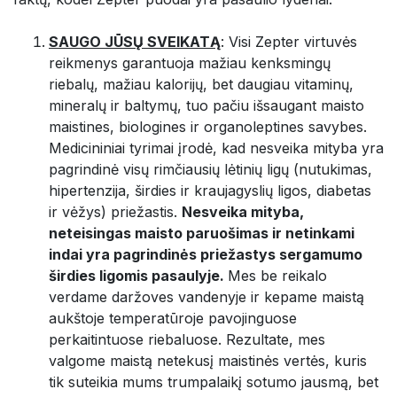
SAUGO JŪSŲ SVEIKATĄ
: Visi Zepter virtuvės
reikmenys garantuoja mažiau kenksmingų
riebalų, mažiau kalorijų, bet daugiau vitaminų,
mineralų ir baltymų, tuo pačiu išsaugant maisto
maistines, biologines ir organoleptines savybes.
Medicininiai tyrimai įrodė, kad nesveika mityba yra
pagrindinė visų rimčiausių lėtinių ligų (nutukimas,
hipertenzija, širdies ir kraujagyslių ligos, diabetas
ir vėžys) priežastis.
Nesveika mityba,
neteisingas maisto paruošimas ir netinkami
indai yra pagrindinės priežastys sergamumo
širdies ligomis pasaulyje.
Mes be reikalo
verdame daržoves vandenyje ir kepame maistą
aukštoje temperatūroje pavojinguose
perkaitintuose riebaluose. Rezultate, mes
valgome maistą netekusį maistinės vertės, kuris
tik suteikia mums trumpalaikį sotumo jausmą, bet