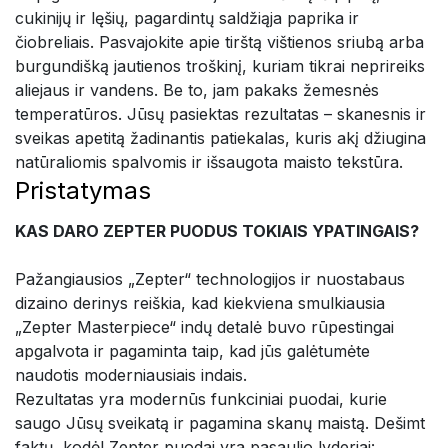
cukinijų ir lęšių, pagardintų saldžiąja paprika ir
čiobreliais. Pasvajokite apie tirštą vištienos sriubą arba
burgundišką jautienos troškinį, kuriam tikrai neprireiks
aliejaus ir vandens. Be to, jam pakaks žemesnės
temperatūros. Jūsų pasiektas rezultatas – skanesnis ir
sveikas apetitą žadinantis patiekalas, kuris akį džiugina
natūraliomis spalvomis ir išsaugota maisto tekstūra.
Pristatymas
KAS DARO ZEPTER PUODUS TOKIAIS YPATINGAIS?
Pažangiausios „Zepter“ technologijos ir nuostabaus
dizaino derinys reiškia, kad kiekviena smulkiausia
„Zepter Masterpiece“ indų detalė buvo rūpestingai
apgalvota ir pagaminta taip, kad jūs galėtumėte
naudotis moderniausiais indais.
Rezultatas yra modernūs funkciniai puodai, kurie
saugo Jūsų sveikatą ir pagamina skanų maistą. Dešimt
faktų, kodėl Zepter puodai yra pasaulio lyderiai: