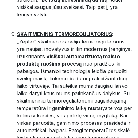
visiškai saugus jūsų sveikatai. Taip pat jį yra
lengva valyti.
SKAITMENINIS TERMOREGULIATORIUS
:
„Zepter“ skaitmeninis radijo termoreguliatorius
yra naujas, inovatyvus ir itin modernus įrenginys,
užtikrinantis
visiškai automatizuotą maisto
produktų ruošimo procesą
nuo pradžios iki
pabaigos. Išmanioji technologija leidžia paruošti
sveiką maistą tinkamu būdu nepraleidžiant daug
laiko virtuvėje. Tai suteikia mums daugiau laisvo
laiko daryti kitus mums patinkančius dalykus. Su
skaitmeniniu termoreguliatoriumi pageidaujamą
temperatūrą ir gaminimo laiką nustatysite vos per
kelias sekundes, vos palietę vieną mygtuką. Kai
viskas paruošta, gaminimo procesas prasideda ir
automatiškai baigiasi. Patogi temperatūros skalė
leidžia lengvai nustatyti virimo temperatūros