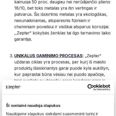
kainuoja 50 proc. daugiau nei nerūdijančio plieno
18/10, bet toks metalas yra itin vertingas ir
patvarus. Šis išskirtinis metalas yra ekologiškas,
nesunaikinamas, atsparesnis fiziniam ir
cheminiam poveikiui ir visiškai atsparus korozijai.
,,Zepter“ kokybės ženklas tai ilgo tarnavimo laiko
garantija.
UNIKALUS GAMINIMO PROCESAS
: „Zepter“
uždaras ciklas yra procesas, per kurį iš maisto
produktų išsiskiriantys garai puode kyla aukštyn,
kur paprastai būna vėsiau nei puodo apačioje,
taigi susilietę su dangčiu garai kondensuojasi ir
nusileidžia žemyn, ant maisto produktų. Šis
procesas be perstojo kartojasi, kol visiškai
pagaminate patiekalą. „Zepter“ uždaro ciklo
technologija užtikrina, kad visi maistingieji skysčiai
Ši svetainė naudoja slapukus
liks puodo viduje ir apsaugos maisto produktus,
Naudojame slapukus siekdami suasmeninti turinį ir