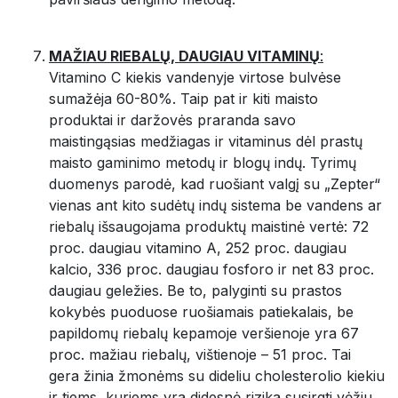
MAŽIAU RIEBALŲ, DAUGIAU VITAMINŲ
:
Vitamino C kiekis vandenyje virtose bulvėse
sumažėja 60-80%. Taip pat ir kiti maisto
produktai ir daržovės praranda savo
maistingąsias medžiagas ir vitaminus dėl prastų
maisto gaminimo metodų ir blogų indų. Tyrimų
duomenys parodė, kad ruošiant valgį su „Zepter“
vienas ant kito sudėtų indų sistema be vandens ar
riebalų išsaugojama produktų maistinė vertė: 72
proc. daugiau vitamino A, 252 proc. daugiau
kalcio, 336 proc. daugiau fosforo ir net 83 proc.
daugiau geležies. Be to, palyginti su prastos
kokybės puoduose ruošiamais patiekalais, be
papildomų riebalų kepamoje veršienoje yra 67
proc. mažiau riebalų, vištienoje – 51 proc. Tai
gera žinia žmonėms su dideliu cholesterolio kiekiu
ir tiems, kuriems yra didesnė rizika susirgti vėžiu,