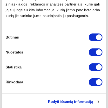
informuoja apie temperatūrą bei veikimo laiką.
žiniasklaidos, reklamos ir analizės partneriais, kurie gali
Pristatymas
ją sujungti su kita informacija, kurią jiems pateikėte arba
kurią jie surinko jums naudojantis jų paslaugomis.
LAIKMATIS PRANEŠIA, KAD:
Pasiekta užprogramuota temperatūra
Nurodytas laikas praėjo
Sutikimo
Užprogramuota temperatūra yra žemesnė arba
Būtinas
pasirinkimas
Užprogramuota temperatūra yra aukštesnė
Techniniai duomenys
Nuostatos
Statistika
PREKĖS KODAS
Z-BUZZER
Rinkodara
PREKĖS PAVADINIMAS
LAIKMATIS
Rodyti išsamią informaciją
BENDRAS SVORIS [KG]
0,11