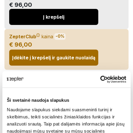
€ 96,00
Į krepšelį
ⓘ
ZepterClub
kaina
-0%
€ 96,00
Įdėkite į krepšelį ir gaukite nuolaidą
Pristatymas iki 7 dienų
Pasidalinti:
Ši svetainė naudoja slapukus
Aprašymas
Naudojame slapukus siekdami suasmeninti turinį ir
skelbimus, teikti socialinės žiniasklaidos funkcijas ir
Laikmatis yra prijungtas prie radijo bangomis valdomo
analizuoti srautą. Taip pat dalijamės informacija apie jūsų
skaitmeninio termoreguliatoriaus ir gaminimo metu
naudojimąsi mūsų svetaine su mūsų socialinės