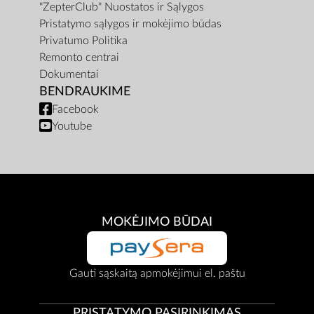
"ZepterClub" Nuostatos ir Sąlygos
Pristatymo sąlygos ir mokėjimo būdas
Privatumo Politika
Remonto centrai
Dokumentai
BENDRAUKIME
Facebook
Youtube
MOKĖJIMO BŪDAI
Gauti sąskaitą apmokėjimui el. paštu
PRISTATYMO PASIRINKIMAS