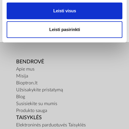
Leisti visus
GRYNASIS SVORIS [KG]
0,09
Leisti pasirinkti
BENDROVĖ
Apie mus
Misija
Bioptron.lt
Užsisakykite pristatymą
Blog
Susisiekite su mumis
Produkto sauga
TAISYKLĖS
Elektroninės parduotuvės Taisyklės