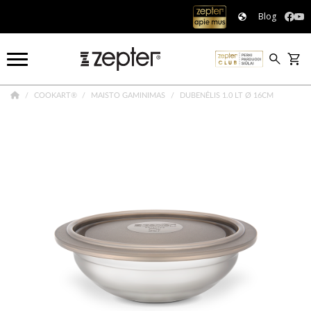
Blog
COOKART®
MAISTO GAMINIMAS
DUBENĖLIS 1.0 LT Ø 16CM