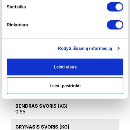
padidinti puodo tūrį
Statistika
Maisto gaminimas „Smart Multisystem“ sistemoje
(kai indai sustatomi vienas ant kito keliais
aukštais)
Rinkodara
Galima naudoti maistui saugoti
Techniniai duomenys
Rodyti išsamią informaciją
PREKĖS KODAS
Leisti visus
Z-CB16
PREKĖS PAVADINIMAS
Leisti pasirinkti
Dubenėlis 1.0 LT Ø 16CM
BENDRAS SVORIS [KG]
0,65
GRYNASIS SVORIS [KG]