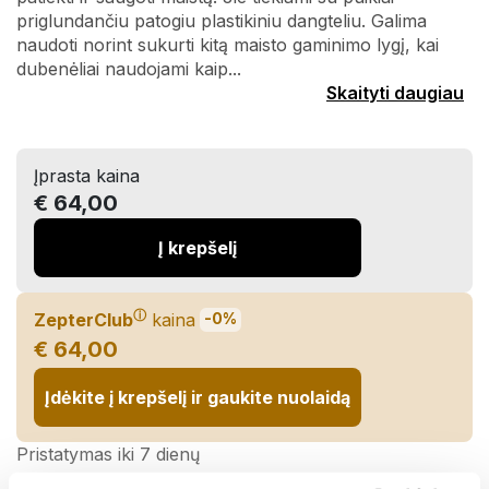
priglundančiu patogiu plastikiniu dangteliu. Galima
naudoti norint sukurti kitą maisto gaminimo lygį, kai
dubenėliai naudojami kaip...
Skaityti daugiau
Įprasta kaina
€ 64,00
Į krepšelį
ⓘ
ZepterClub
kaina
-0%
€ 64,00
Įdėkite į krepšelį ir gaukite nuolaidą
Pristatymas iki 7 dienų