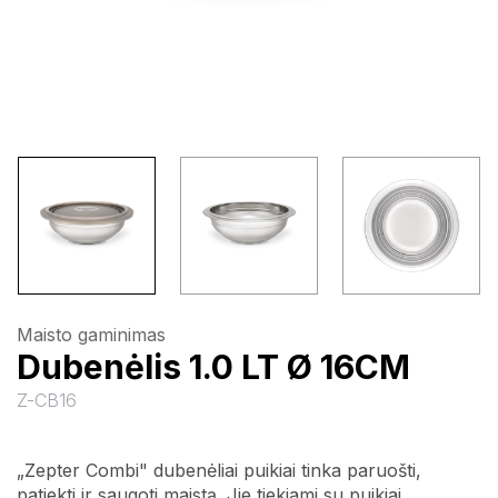
Maisto gaminimas
Dubenėlis 1.0 LT Ø 16CM
Z-CB16
„Zepter Combi" dubenėliai puikiai tinka paruošti,
patiekti ir saugoti maistą. Jie tiekiami su puikiai