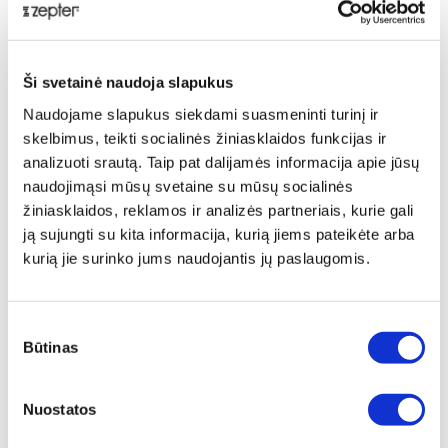
Pasidalinti:
Aprašymas
Ši svetainė naudoja slapukus
Naudojame slapukus siekdami suasmeninti turinį ir
„Zepter Combi" dubenėliai puikiai tinka paruošti,
skelbimus, teikti socialinės žiniasklaidos funkcijas ir
patiekti ir saugoti maistą. Jie tiekiami su puikiai
analizuoti srautą. Taip pat dalijamės informacija apie jūsų
priglundančiu patogiu plastikiniu dangteliu. Galima
naudojimąsi mūsų svetaine su mūsų socialinės
naudoti norint sukurti kitą maisto gaminimo lygį, kai
žiniasklaidos, reklamos ir analizės partneriais, kurie gali
dubenėliai naudojami kaip „Smart Multisystem“ dalis,
ją sujungti su kita informacija, kurią jiems pateikėte arba
taip pat padidinti atitinkamo skersmens puodo tūrį.
kurią jie surinko jums naudojantis jų paslaugomis.
Pagaminti iš „Zepter Superior“ metalo 316L.
Pristatymas
Sutikimo
Gilus daugiafunkcis dubenėlis vienodai naudingas
Būtinas
pasirinkimas
maisto gaminimui ir saugojimui!
Nuostatos
„Zepter“ inovacija:
Gali būti naudojamas kaip dangtis, siekiant