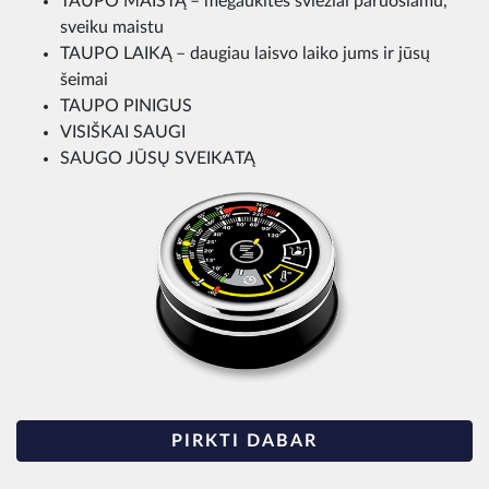
TAUPO MAISTĄ – mėgaukitės šviežiai paruošiamu,
sveiku maistu
TAUPO LAIKĄ – daugiau laisvo laiko jums ir jūsų
šeimai
TAUPO PINIGUS
VISIŠKAI SAUGI
SAUGO JŪSŲ SVEIKATĄ
PIRKTI DABAR