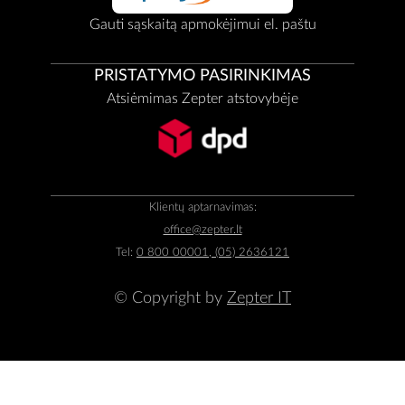
Gauti sąskaitą apmokėjimui el. paštu
PRISTATYMO PASIRINKIMAS
Atsiėmimas Zepter atstovybėje
Klientų aptarnavimas:
office@zepter.lt
Tel:
0 800 00001, (05) 2636121
© Copyright by
Zepter IT