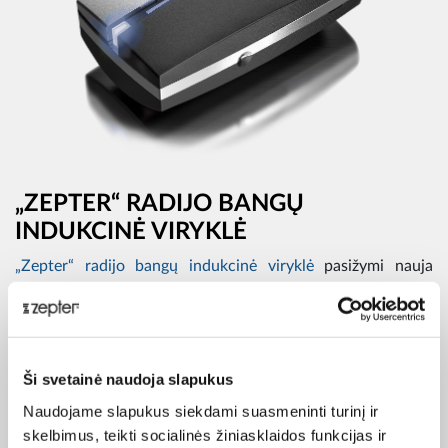
„ZEPTER“ RADIJO BANGŲ
INDUKCINĖ VIRYKLĖ
„Zepter“ radijo bangų indukcinė viryklė
pasižymi nauja
technologija, kuri leidžia jai palaikyti ryšį su „Zepter“
skaitmeniniu radijo bangų temperatūros reguliatoriumi ir
„Zepter“ laikmačiu bei užtikrinti kontroliuojamą gaminimo
procesą. Palietus mygtuką, „Zepter“ laikmatis akimirksniu
Ši svetainė naudoja slapukus
sureguliuoja ir palaiko paruošimo temperatūrą, o, kai reikia,
automatiškai sustabdo paruošimo procesą pagal „Zepter“
Naudojame slapukus siekdami suasmeninti turinį ir
skaitmeniniu radijo bangų temperatūros reguliatoriumi
skelbimus, teikti socialinės žiniasklaidos funkcijas ir