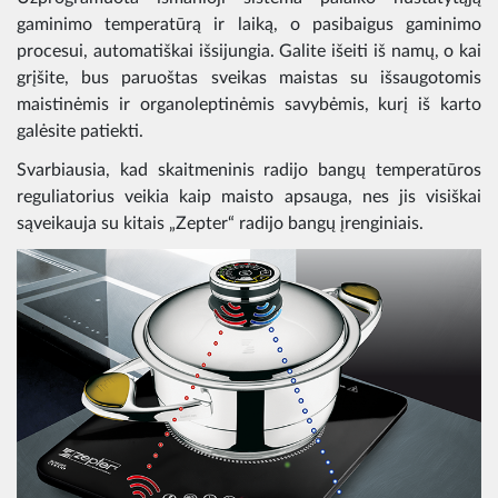
gaminimo temperatūrą ir laiką, o pasibaigus gaminimo
procesui, automatiškai išsijungia. Galite išeiti iš namų, o kai
grįšite, bus paruoštas sveikas maistas su išsaugotomis
maistinėmis ir organoleptinėmis savybėmis, kurį iš karto
galėsite patiekti.
Svarbiausia, kad skaitmeninis radijo bangų temperatūros
reguliatorius veikia kaip maisto apsauga, nes jis visiškai
sąveikauja su kitais „Zepter“ radijo bangų įrenginiais.