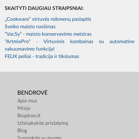
SKAITYTI DAUGIAU STRAIPSNIAI:
„Cookware“ virtuvės reikmenų paslaptis
Sveiko maisto ruošimas
"VacSy" - maisto konservavimo meistras
"ArtmixPro" - Virtuvinis kombainas su automatine
vakuumavimo funkcija!
FELIX peiliai - tradicija ir tikslumas
BENDROVĖ
Apie mus
Misija
Bioptron.lt
Užsisakykite pristatymą
Blog
Susisiekite su mumis