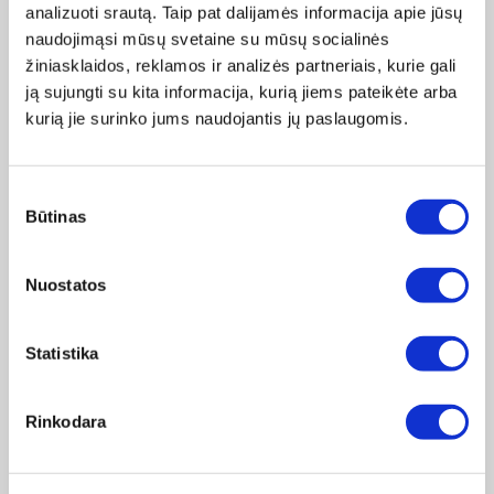
nustatytus parametrus.
analizuoti srautą. Taip pat dalijamės informacija apie jūsų
naudojimąsi mūsų svetaine su mūsų socialinės
Visi
„Zepter Masterpiece Cookware“
puodai turi
žiniasklaidos, reklamos ir analizės partneriais, kurie gali
patentuotą šilumą išlaikantį dugną, kuris puikiai veikia su
ją sujungti su kita informacija, kurią jiems pateikėte arba
naująja radijo bangų indukcine virykle, todėl galite ruošti
kurią jie surinko jums naudojantis jų paslaugomis.
nepaprastus valgius vadovaudamiesi „Zepter“ sveiko maisto
ruošimo filosofija. Radijo bangų indukcinė viryklė dera su
įvairiais magneto pagrindo puodais, prikaistuviais ar
Sutikimo
dengtais indais.
Būtinas
pasirinkimas
Nuostatos
Statistika
Rinkodara