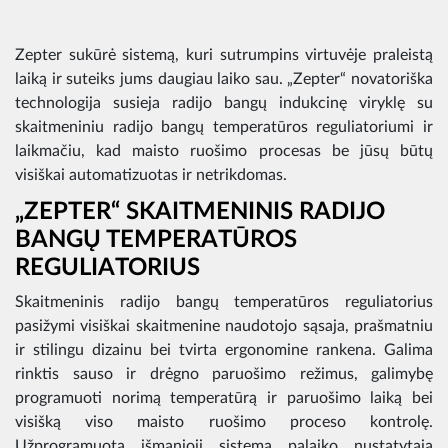
Zepter sukūrė sistemą, kuri sutrumpins virtuvėje praleistą
laiką ir suteiks jums daugiau laiko sau. „Zepter“ novatoriška
technologija susieja radijo bangų indukcinę viryklę su
skaitmeniniu radijo bangų temperatūros reguliatoriumi ir
laikmačiu, kad maisto ruošimo procesas be jūsų būtų
visiškai automatizuotas ir netrikdomas.
„ZEPTER“ SKAITMENINIS RADIJO
BANGŲ TEMPERATŪROS
REGULIATORIUS
Skaitmeninis radijo bangų temperatūros reguliatorius
pasižymi visiškai skaitmenine naudotojo sąsaja, prašmatniu
ir stilingu dizainu bei tvirta ergonomine rankena. Galima
rinktis sauso ir drėgno paruošimo režimus, galimybę
programuoti norimą temperatūrą ir paruošimo laiką bei
visišką viso maisto ruošimo proceso kontrolę.
Užprogramuota išmanioji sistema palaiko nustatytąją