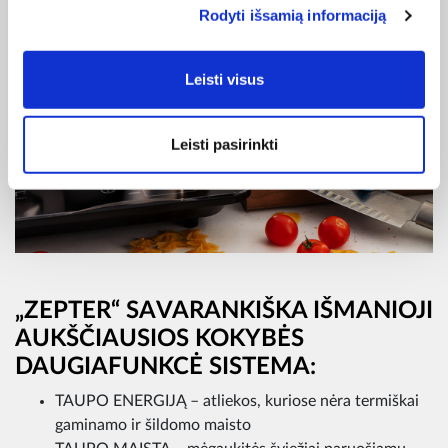
Rodyti išsamią informaciją
Leisti visus
Leisti pasirinkti
„ZEPTER“ SAVARANKIŠKA IŠMANIOJI
AUKŠČIAUSIOS KOKYBĖS
DAUGIAFUNKCĖ SISTEMA:
TAUPO ENERGIJĄ – atliekos, kuriose nėra termiškai
gaminamo ir šildomo maisto