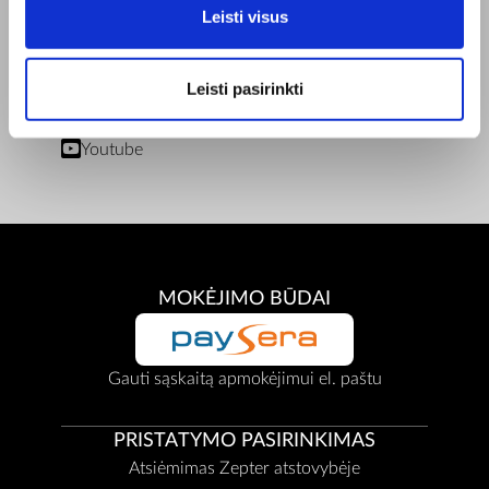
Leisti visus
Privatumo Politika
Remonto centrai
Dokumentai
Leisti pasirinkti
BENDRAUKIME
Facebook
Youtube
MOKĖJIMO BŪDAI
Gauti sąskaitą apmokėjimui el. paštu
PRISTATYMO PASIRINKIMAS
Atsiėmimas Zepter atstovybėje