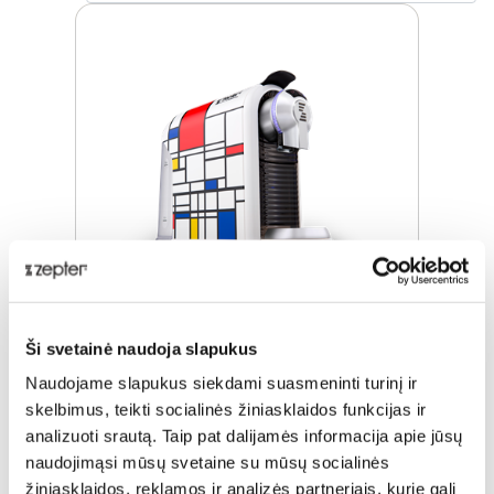
Ši svetainė naudoja slapukus
"ZEPRESSO MONDRIAN" KAVOS
APARATAS
Naudojame slapukus siekdami suasmeninti turinį ir
skelbimus, teikti socialinės žiniasklaidos funkcijas ir
Įprasta kaina
€ 227,00
analizuoti srautą. Taip pat dalijamės informacija apie jūsų
naudojimąsi mūsų svetaine su mūsų socialinės
ⓘ
ZepterClub
kaina
Prisijunkite ir pirkite
žiniasklaidos, reklamos ir analizės partneriais, kurie gali