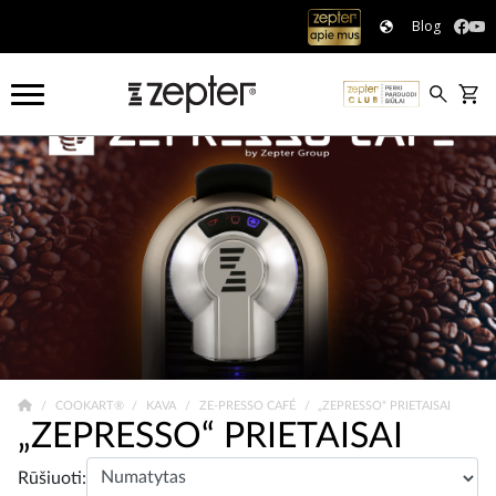
Blog
COOKART®
KAVA
ZE-PRESSO CAFÉ
„ZEPRESSO“ PRIETAISAI
„ZEPRESSO“ PRIETAISAI
Rūšiuoti: