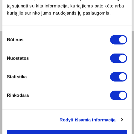
nuo -5% iki -40%
ją sujungti su kita informacija, kurią jiems pateikėte arba
kurią jie surinko jums naudojantis jų paslaugomis.
Sutikimo
Būtinas
pasirinkimas
BENDROVĖ
Nuostatos
Apie mus
Misija
Bioptron.lt
Statistika
Užsisakykite pristatymą
Blog
Susisiekite su mumis
Rinkodara
Produkto sauga
TAISYKLĖS
Elektroninės parduotuvės Taisyklės
Rodyti išsamią informaciją
"ZepterClub" Nuostatos ir Sąlygos
Pristatymo sąlygos ir mokėjimo būdas