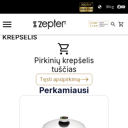
Blog
KREPŠELIS
KREPŠELIS
Pirkinių krepšelis
tuščias
Tęsti apsipirkimą
Perkamiausi