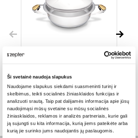
TROŠKINTUVAS, 3.0 L, Ø 24CM
Ši svetainė naudoja slapukus
Įprasta kaina
€ 483,00
Į
Naudojame slapukus siekdami suasmeninti turinį ir
ⓘ
skelbimus, teikti socialinės žiniasklaidos funkcijas ir
ZepterClub
kaina
Prisijunkite ir pirkite
P
analizuoti srautą. Taip pat dalijamės informacija apie jūsų
nuo -5% iki -40%
n
naudojimąsi mūsų svetaine su mūsų socialinės
žiniasklaidos, reklamos ir analizės partneriais, kurie gali
ją sujungti su kita informacija, kurią jiems pateikėte arba
kurią jie surinko jums naudojantis jų paslaugomis.