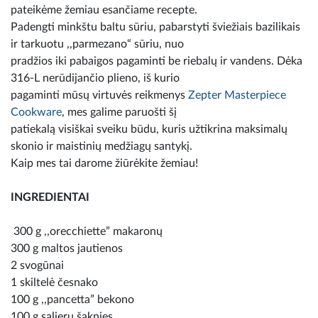
pateikėme žemiau esančiame recepte.
Padengti minkštu baltu sūriu, pabarstyti šviežiais bazilikais
ir tarkuotu ,,parmezano“ sūriu, nuo
pradžios iki pabaigos pagaminti be riebalų ir vandens. Dėka
316-L nerūdijančio plieno, iš kurio
pagaminti mūsų virtuvės reikmenys
Zepter Masterpiece
Cookware
, mes galime paruošti šį
patiekalą visiškai sveiku būdu, kuris užtikrina maksimalų
skonio ir maistinių medžiagų santykį.
Kaip mes tai darome žiūrėkite žemiau!
INGREDIENTAI
300 g ,,orecchiette” makaronų
300 g maltos jautienos
2 svogūnai
1 skiltelė česnako
100 g ,,pancetta” bekono
100 g salierų šaknies