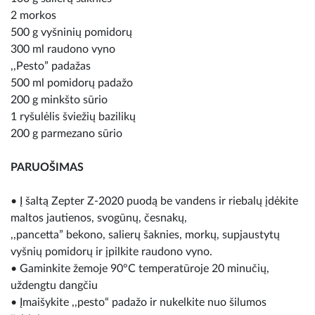
2 morkos
500 g vyšninių pomidorų
300 ml raudono vyno
,,Pesto” padažas
500 ml pomidorų padažo
200 g minkšto sūrio
1 ryšulėlis šviežių bazilikų
200 g parmezano sūrio
PARUOŠIMAS
• Į šaltą Zepter Z-2020 puodą be vandens ir riebalų įdėkite
maltos jautienos, svogūnų, česnakų,
,,pancetta” bekono, salierų šaknies, morkų, supjaustytų
vyšnių pomidorų ir įpilkite raudono vyno.
• Gaminkite žemoje 90°C temperatūroje 20 minučių,
uždengtu dangčiu
• Įmaišykite ,,pesto“ padažo ir nukelkite nuo šilumos