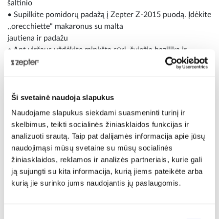
šaltinio
• Supilkite pomidorų padažą į Zepter Z-2015 puodą. Įdėkite
,,orecchiette“ makaronus su malta
jautiena ir padažu
• Ant viršaus uždėkite minkštą sūrį, šviežią baziliką ir
parmezaną
• Uždenkite ir gaminkite žemoje 90°C temperatūroje 15
minučių
• Patiekite ,,Rio“ porceliano induose
Ši svetainė naudoja slapukus
Naudojame slapukus siekdami suasmeninti turinį ir
skelbimus, teikti socialinės žiniasklaidos funkcijas ir
analizuoti srautą. Taip pat dalijamės informacija apie jūsų
naudojimąsi mūsų svetaine su mūsų socialinės
žiniasklaidos, reklamos ir analizės partneriais, kurie gali
ją sujungti su kita informacija, kurią jiems pateikėte arba
kurią jie surinko jums naudojantis jų paslaugomis.
Įkeltam vaizdo įrašui reikalingas sutikimas naudoti
slapukus
Norėdami pamatyti Youtube įkeltą vaizdo įrašą, turite
Sutikimo