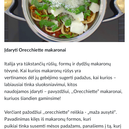
Įdaryti Orecchiette makaronai
Italija yra tūkstančių rūšių, formų ir dydžių makaronų
tėvynė. Kai kurios makaronų rūšys yra
vertinamos dėl jų gebėjimo sugerti padažus, kai kurios –
labiausiai tinka sluoksniavimui, kitos
naudojamos įdaryti – pavyzdžiui, ,,Orecchiette” makaronai,
kuriuos šiandien gaminsime!
Verčiant pažodžiui ,,orecchiette“ reiškia - „maža ausytė“.
Pavadinimas kilęs iš makaronų formos, kuri
puikiai tinka susemti mėsos padažams, panašiems į tą, kurį