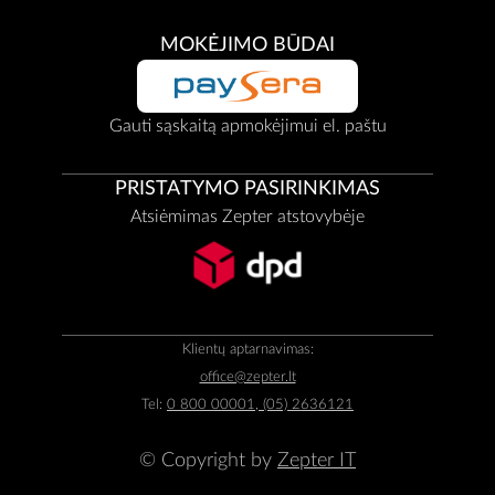
MOKĖJIMO BŪDAI
Gauti sąskaitą apmokėjimui el. paštu
PRISTATYMO PASIRINKIMAS
Atsiėmimas Zepter atstovybėje
Klientų aptarnavimas:
office@zepter.lt
Tel:
0 800 00001, (05) 2636121
© Copyright by
Zepter IT