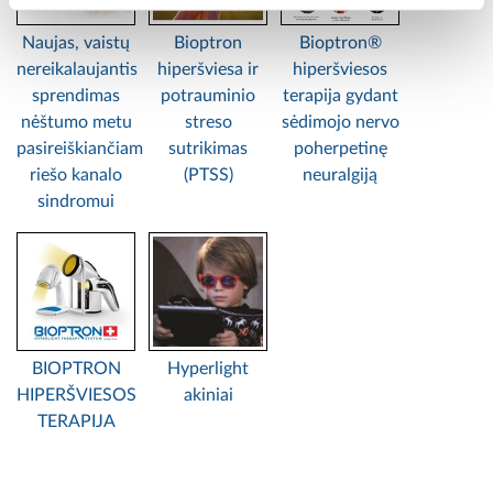
Naujas, vaistų
Bioptron
Bioptron®
nereikalaujantis
hiperšviesa ir
hiperšviesos
sprendimas
potrauminio
terapija gydant
nėštumo metu
streso
sėdimojo nervo
pasireiškiančiam
sutrikimas
poherpetinę
riešo kanalo
(PTSS)
neuralgiją
sindromui
BIOPTRON
Hyperlight
HIPERŠVIESOS
akiniai
TERAPIJA