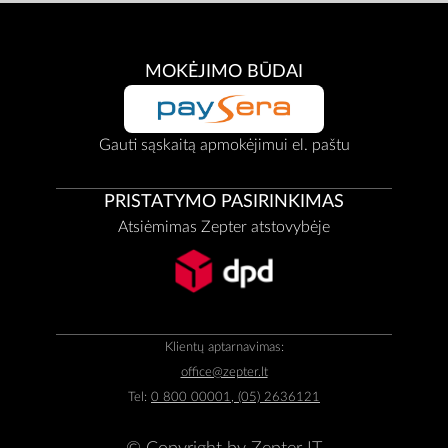
MOKĖJIMO BŪDAI
Gauti sąskaitą apmokėjimui el. paštu
PRISTATYMO PASIRINKIMAS
Atsiėmimas Zepter atstovybėje
Klientų aptarnavimas:
office@zepter.lt
Tel:
0 800 00001, (05) 2636121