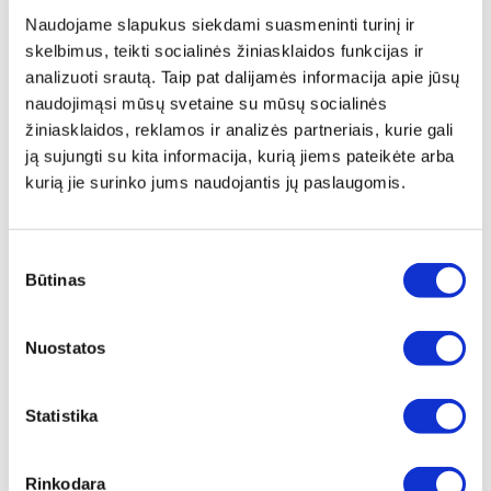
Naudojame slapukus siekdami suasmeninti turinį ir
skelbimus, teikti socialinės žiniasklaidos funkcijas ir
analizuoti srautą. Taip pat dalijamės informacija apie jūsų
naudojimąsi mūsų svetaine su mūsų socialinės
žiniasklaidos, reklamos ir analizės partneriais, kurie gali
ją sujungti su kita informacija, kurią jiems pateikėte arba
kurią jie surinko jums naudojantis jų paslaugomis.
Kepenis valančios burokėlių
sultys
Sutikimo
Būtinas
pasirinkimas
Burokėliai turi galingas kovos su vėžiu savybes ir kasdienis
jų vartojimas gali sumažinti kraujospūdį, uždegimą,
Nuostatos
pagerinti kepenų funkciją, detoksikuoti organizmą, stiprinti
imuninę sistemą, mažinti artrito simptomus, padidinti
energijos lygį ir suteikti teigiamą poveikį odai.
Statistika
Paskelbta: 2018-09-10 13:24:08
Zepter International
| su 0
komentaru (-ais)
Rinkodara