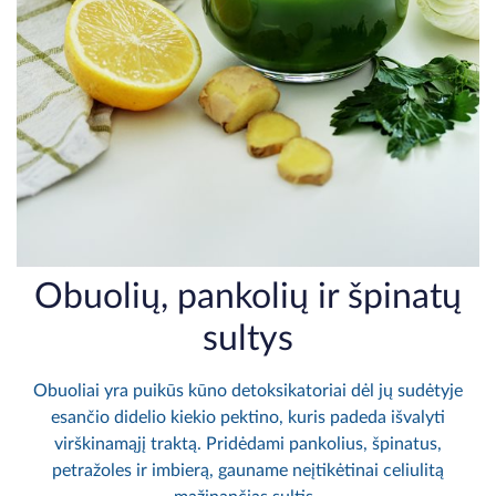
Obuolių, pankolių ir špinatų
sultys
Obuoliai yra puikūs kūno detoksikatoriai dėl jų sudėtyje
esančio didelio kiekio pektino, kuris padeda išvalyti
virškinamąjį traktą. Pridėdami pankolius, špinatus,
petražoles ir imbierą, gauname neįtikėtinai celiulitą