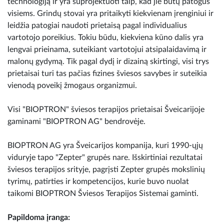
technologiją ir yra suprojektuoti taip, kad jie būtų patogus
visiems. Grindų stovai yra pritaikyti kiekvienam įrenginiui ir
leidžia patogiai naudoti prietaisą pagal individualius
vartotojo poreikius. Tokiu būdu, kiekviena kūno dalis yra
lengvai prieinama, suteikiant vartotojui atsipalaidavimą ir
malonų gydymą. Tik pagal dydį ir dizainą skirtingi, visi trys
prietaisai turi tas pačias fizines šviesos savybes ir suteikia
vienodą poveikį žmogaus organizmui.
Visi "BIOPTRON" šviesos terapijos prietaisai Šveicarijoje
gaminami "BIOPTRON AG" bendrovėje.
BIOPTRON AG yra Šveicarijos kompanija, kuri 1990-ųjų
viduryje tapo "Zepter" grupės nare. Išskirtiniai rezultatai
šviesos terapijos srityje, pagrįsti Zepter grupės mokslinių
tyrimų, patirties ir kompetencijos, kurie buvo nuolat
taikomi BIOPTRON Šviesos Terapijos Sistemai gaminti.
Papildoma įranga: