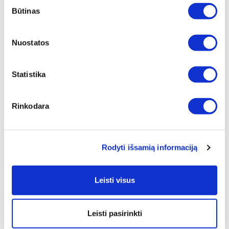
Sutikimo
Būtinas
pasirinkimas
Teigiamas poveikis:
Drėkina
Nuostatos
Atgaivina
Pagyvina
Subalansuoja
Statistika
Ramina
Saugo
Rinkodara
Paskelbta: 2017-08-12 09:51:30
Zepter International
| su 0
komentaru (-ais)
Rodyti išsamią informaciją
Su Zepter gyvenkyte sveikiau, gyvenkyte ilgiau!
Pasidalinti:
Leisti visus
Jums taip pat gali patikti:
Leisti pasirinkti