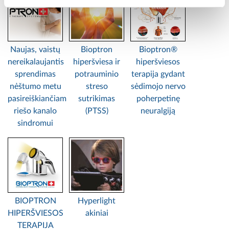
Naujas, vaistų
Bioptron
Bioptron®
nereikalaujantis
hiperšviesa ir
hiperšviesos
sprendimas
potrauminio
terapija gydant
nėštumo metu
streso
sėdimojo nervo
pasireiškiančiam
sutrikimas
poherpetinę
riešo kanalo
(PTSS)
neuralgiją
sindromui
BIOPTRON
Hyperlight
HIPERŠVIESOS
akiniai
TERAPIJA