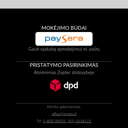
MOKĖJIMO BŪDAI
Gauti sąskaitą apmokėjimui el. paštu
PRISTATYMO PASIRINKIMAS
Atsiėmimas Zepter atstovybėje
Klientų aptarnavimas:
office@zepter.lt
Tel:
0 800 00001, (05) 2636121