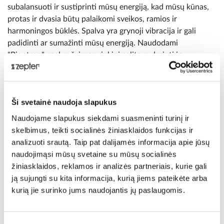
subalansuoti ir sustiprinti mūsų energiją, kad mūsų kūnas,
protas ir dvasia būtų palaikomi sveikos, ramios ir
harmoningos būklės. Spalva yra grynoji vibracija ir gali
padidinti ar sumažinti mūsų energiją. Naudodami
"Bioptron" spalvų šviesos rinkinį galite suderinti ir
subalansuoti savo savijautą. Įsileisk šviesą.
Purškalas „Oxy Sterile“
Ši svetainė naudoja slapukus
Šveicariškas gaivinantis veido ir kūno tyrumas.
Naudojame slapukus siekdami suasmeninti turinį ir
Unikalus, sterilus, deguonies prisotintas Šveicarijos
skelbimus, teikti socialinės žiniasklaidos funkcijas ir
vandens purškalas, skirtas maksimaliam atsigaivinimui.
analizuoti srautą. Taip pat dalijamės informacija apie jūsų
Purškalas „
Oxy Sterile
“ yra grynas vanduo, papildytas
naudojimąsi mūsų svetaine su mūsų socialinės
koncentruotu deguonimi.
žiniasklaidos, reklamos ir analizės partneriais, kurie gali
Purškalas „Oxy Sterile” yra vienintelis tokios rūšies sterilus
ją sujungti su kita informacija, kurią jiems pateikėte arba
gaminys rinkoje, tinkamas naudoti ne tik suaugusiesiems,
kurią jie surinko jums naudojantis jų paslaugomis.
bet ir kūdikiams, moterų ir vyrų odai, kosmetinėms
procedūroms, nedidelėms žaizdoms ir odos pažeidimams,
kartu su
BIOPTRON šviesos terapija
.