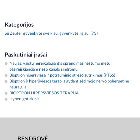
Kategorijos
Su Zepter gyvenkyte sveikiau, gyvenkyte ilgiau! (73)
Paskutiniai įrašai
Naujas, vaistų nereikalaujantis sprendimas nėštumo metu
pasireiškiančiam riešo kanalo sindromui
Bioptron hiperšviesa ir potrauminio streso sutrikimas (PTSS)
Bioptron® hiperšviesos terapija gydant sėdimojo nervo poherpetinę
neuralgiją
BIOPTRON HIPERŠVIESOS TERAPIJA
Hyperlight akiniai
BENDROVĖ