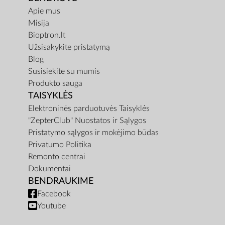
Apie mus
Misija
Bioptron.lt
Užsisakykite pristatymą
Blog
Susisiekite su mumis
Produkto sauga
TAISYKLĖS
Elektroninės parduotuvės Taisyklės
"ZepterClub" Nuostatos ir Sąlygos
Pristatymo sąlygos ir mokėjimo būdas
Privatumo Politika
Remonto centrai
Dokumentai
BENDRAUKIME
Facebook
Youtube