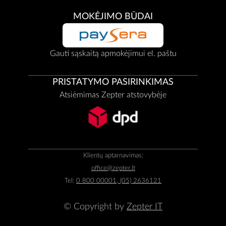
MOKĖJIMO BŪDAI
Gauti sąskaitą apmokėjimui el. paštu
PRISTATYMO PASIRINKIMAS
Atsiėmimas Zepter atstovybėje
Klientų aptarnavimas:
office@zepter.lt
Tel:
0 800 00001, (05) 2636121
© Copyright by
Zepter IT