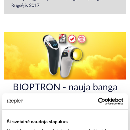
Rugsėjis 2017
BIOPTRON - nauja banga
sveikatos priežiūroje
BIOPTRON šviesos terapijos sistema yra medicinos
prietaisai, profesionaliai naudojami ligoninėse,
Ši svetainė naudoja slapukus