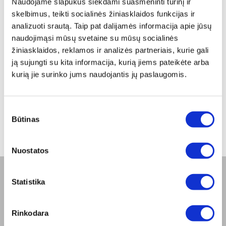
Naudojame slapukus siekdami suasmeninti turinį ir
Paskelbta: 2017-08-12 09:51:30
Zepter International
| su 0
skelbimus, teikti socialinės žiniasklaidos funkcijas ir
komentaru (-ais)
analizuoti srautą. Taip pat dalijamės informacija apie jūsų
naudojimąsi mūsų svetaine su mūsų socialinės
žiniasklaidos, reklamos ir analizės partneriais, kurie gali
Žymės
ją sujungti su kita informacija, kurią jiems pateikėte arba
kurią jie surinko jums naudojantis jų paslaugomis.
zepter
Sutikimo
Kategorijos
Būtinas
pasirinkimas
Su Zepter gyvenkyte sveikiau, gyvenkyte ilgiau! (73)
Nuostatos
Statistika
BENDROVĖ
Apie mus
Rinkodara
Misija