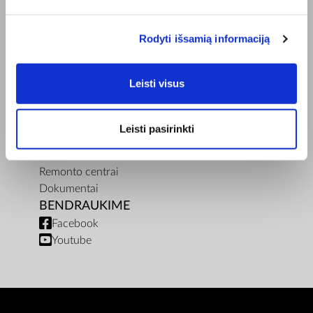
Bioptron.lt
Užsisakykite pristatymą
Blog
Rodyti išsamią informaciją
Susisiekite su mumis
Produkto sauga
Leisti visus
TAISYKLĖS
Elektroninės parduotuvės Taisyklės
"ZepterClub" Nuostatos ir Sąlygos
Leisti pasirinkti
Pristatymo sąlygos ir mokėjimo būdas
Privatumo Politika
Remonto centrai
Dokumentai
BENDRAUKIME
Facebook
Youtube