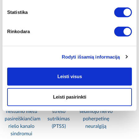
komentaru (-ais)
Su Zepter gyvenkyte sveikiau, gyvenkyte ilgiau!
Statistika
Pasidalinti:
Rinkodara
Jums taip pat gali patikti:
Rodyti išsamią informaciją
Leisti visus
Naujas, vaistų
Bioptron
Bioptron®
nereikalaujantis
hiperšviesa ir
hiperšviesos
Leisti pasirinkti
sprendimas
potrauminio
terapija gydant
nėštumo metu
streso
sėdimojo nervo
pasireiškiančiam
sutrikimas
poherpetinę
riešo kanalo
(PTSS)
neuralgiją
sindromui