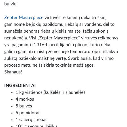
bulvių.
Zepter Masterpiece
virtuvės reikmenų dėka troškinį
gaminome be jokių papildomų riebalų ar vandens, dėl to
sumažėja bendras riebalų kiekis maiste, tačiau skonis
nenukenčia. Visi „Zepter Masterpiece“ virtuvės reikmenys
yra pagaminti iš 316-L nerūdijančio plieno, kurio dėka
galima gaminti maistą žemesnėje temperatūroje ir išlaikyti
aukštą patiekalo maistinę vertę. Svarbiausia, kad virimo
proceso metu neišsiskiria toksinės medžiagos.
Skanaus!
INGREDIENTAI
1 kg vištienos (kulšelės ir šlaunelės)
4 morkos
5 bulvės
5 pomidorai
1 salierų stiebas
100 g svogūnų laiškų