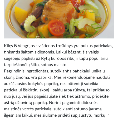
Kilęs iš Vengrijos - vištienos troškinys yra puikus patiekalas,
tinkantis šaltomis dienomis. Laikui bėgant, šis valgis
sugebėjo paplisti už Rytų Europos ribų ir tapti populiariu
tarp ieškančių šilto, sotaus maisto.
Pagrindinis ingredientas, suteikiantis patiekalui unikalų
skonį, žinoma, yra paprika. Mes rekomenduojame naudoti
aukščiausios kokybės papriką, nes būtent ji suteikia
patiekalui išskirtinį skonį - saldų arba rūkytą, tai priklauso
nuo jūsų. Jei jus pageidaujate šiek tiek aštrumo, pridėkite
aštrią džiovintą papriką. Norint pagaminti didesnės
maistinės vertės patiekalą, suteikiantį sotumo jausmą
ilgesniam laikui, mes siūlome pridėti supjaustytų morkų ir