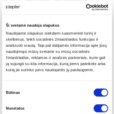
Ši svetainė naudoja slapukus
Naudojame slapukus siekdami suasmeninti turinį ir
skelbimus, teikti socialinės žiniasklaidos funkcijas ir
analizuoti srautą. Taip pat dalijamės informacija apie jūsų
Įkeltam vaizdo įrašui reikalingas sutikimas naudoti
naudojimąsi mūsų svetaine su mūsų socialinės
slapukus
žiniasklaidos, reklamos ir analizės partneriais, kurie gali
Norėdami pamatyti Youtube įkeltą vaizdo įrašą, turite
ją sujungti su kita informacija, kurią jiems pateikėte arba
sutikti su mūsų slapukų naudojimo politika. Visada
kurią jie surinko jums naudojantis jų paslaugomis.
galite žiūrėti vaizdo įrašą tiesiogiai YouTube naudodami
šią
nuorodą
Sutikimo
Būtinas
pasirinkimas
Vyriausioji virėja Petra Gerić
Nuostatos
Paskelbta: 2019-03-18 14:33:02
Zepter International
| su 0