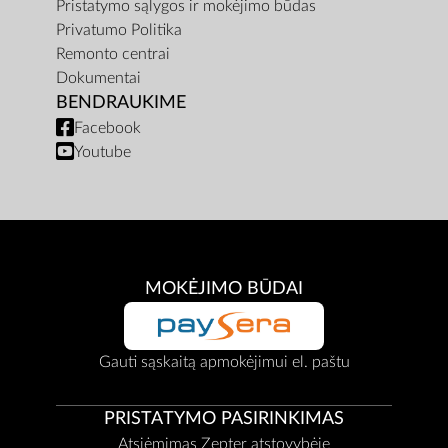
Pristatymo sąlygos ir mokėjimo būdas
Privatumo Politika
Remonto centrai
Dokumentai
BENDRAUKIME
Facebook
Youtube
MOKĖJIMO BŪDAI
Gauti sąskaitą apmokėjimui el. paštu
PRISTATYMO PASIRINKIMAS
Atsiėmimas Zepter atstovybėje