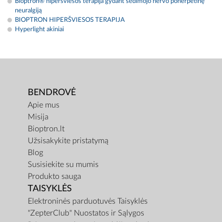
Bioptron® hiperšviesos terapija gydant sėdimojo nervo poherpetinę
neuralgiją
BIOPTRON HIPERŠVIESOS TERAPIJA
Hyperlight akiniai
BENDROVĖ
Apie mus
Misija
Bioptron.lt
Užsisakykite pristatymą
Blog
Susisiekite su mumis
Produkto sauga
TAISYKLĖS
Elektroninės parduotuvės Taisyklės
"ZepterClub" Nuostatos ir Sąlygos