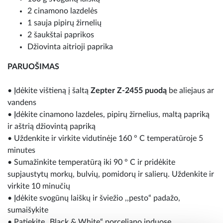
2 cinamono lazdelės
1 sauja pipirų žirnelių
2 šaukštai paprikos
Džiovinta aitrioji paprika
PARUOŠIMAS
• Įdėkite vištieną į šaltą
Zepter Z-2455 puodą
be aliejaus ar
vandens
• Įdėkite cinamono lazdeles, pipirų žirnelius, maltą papriką
ir aštrią džiovintą papriką
• Uždenkite ir virkite vidutinėje 160 ° C temperatūroje 5
minutes
• Sumažinkite temperatūrą iki 90 ° C ir pridėkite
supjaustytų morkų, bulvių, pomidorų ir salierų. Uždenkite ir
virkite 10 minučių
• Įdėkite svogūnų laiškų ir šviežio ,,pesto“ padažo,
sumaišykite
• Patiekite „Black & White“ porceliano induose