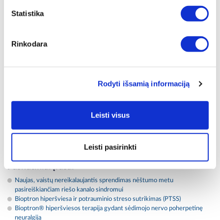
Statistika
Rinkodara
BIOPTRON
Hyperlight
HIPERŠVIESOS
akiniai
TERAPIJA
Rodyti išsamią informaciją
Leisti visus
Kategorijos
Su Zepter gyvenkyte sveikiau, gyvenkyte ilgiau! (73)
Leisti pasirinkti
Paskutiniai įrašai
Naujas, vaistų nereikalaujantis sprendimas nėštumo metu
pasireiškiančiam riešo kanalo sindromui
Bioptron hiperšviesa ir potrauminio streso sutrikimas (PTSS)
Bioptron® hiperšviesos terapija gydant sėdimojo nervo poherpetinę
neuralgiją