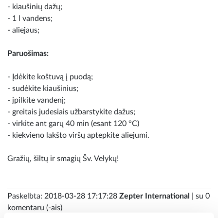
- kiaušinių dažų;
- 1 l vandens;
- aliejaus;
Paruošimas:
- Įdėkite koštuvą į puodą;
- sudėkite kiaušinius;
- įpilkite vandenį;
- greitais judesiais užbarstykite dažus;
- virkite ant garų 40 min (esant 120 °C)
- kiekvieno lakšto viršų aptepkite aliejumi.
Gražių, šiltų ir smagių Šv. Velykų!
Paskelbta: 2018-03-28 17:17:28
Zepter International
| su 0
komentaru (-ais)