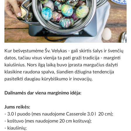
Kur bešvęstumėme Šv. Velykas - gali skirtis šalys ir švenčių
datos, tačiau visus vienija ta pati graži tradicija - marginti
kaiušinius. Nors ilgą laiką buvo įprasta margučius dažyti
klasikine raudona spalva, šiandien džiugina tendencija
pasitelkti daugiau kūrybiškumo ir inovacijų.
Dailnamės dar viena marginimo idėja:
Jums reikės:
- 3.0 l puodo (mes naudojome Casserole 3.0 l 20 cm);
- koštuvo (mes naudojome 20 cm koštuvą);
- kiaušinių;