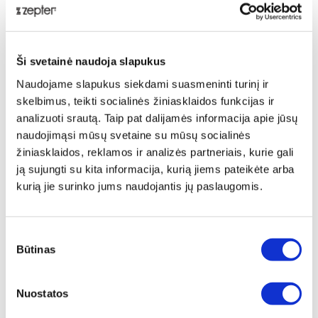
Su Zepter gyvenkyte sveikiau, gyvenkyte ilgiau!
Pasidalinti:
Ši svetainė naudoja slapukus
Naudojame slapukus siekdami suasmeninti turinį ir
Jums taip pat gali patikti:
skelbimus, teikti socialinės žiniasklaidos funkcijas ir
analizuoti srautą. Taip pat dalijamės informacija apie jūsų
naudojimąsi mūsų svetaine su mūsų socialinės
žiniasklaidos, reklamos ir analizės partneriais, kurie gali
ją sujungti su kita informacija, kurią jiems pateikėte arba
Naujas, vaistų
Bioptron
Bioptron®
kurią jie surinko jums naudojantis jų paslaugomis.
nereikalaujantis
hiperšviesa ir
hiperšviesos
sprendimas
potrauminio
terapija gydant
Sutikimo
nėštumo metu
streso
sėdimojo nervo
Būtinas
pasirinkimas
pasireiškiančiam
sutrikimas
poherpetinę
riešo kanalo
(PTSS)
neuralgiją
sindromui
Nuostatos