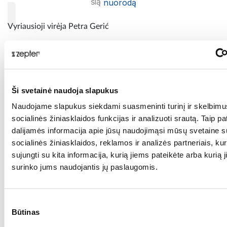
šią
nuorodą
Vyriausioji virėja Petra Gerić
Paskelbta: 2018-03-13 20:06:56
Zepter International
| su 0
komentaru (-ais)
Ši svetainė naudoja slapukus
Su Zepter gyvenkyte sveikiau, gyvenkyte ilgiau!
Pasidalinti:
Naudojame slapukus siekdami suasmeninti turinį ir skelbimus,
socialinės žiniasklaidos funkcijas ir analizuoti srautą. Taip pa
dalijamės informacija apie jūsų naudojimąsi mūsų svetaine 
socialinės žiniasklaidos, reklamos ir analizės partneriais, kuri
Jums taip pat gali patikti:
sujungti su kita informacija, kurią jiems pateikėte arba kurią j
surinko jums naudojantis jų paslaugomis.
Sutikimo
Būtinas
pasirinkimas
Naujas, vaistų
Bioptron
Bioptron®