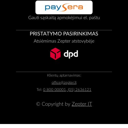
Gauti sąskaitą apmokėjimui el. paštu
PRISTATYMO PASIRINKIMAS
Atsiėmimas Zepter atstovybėje
Klientų aptarnavimas:
office@zepter.lt
Tel:
0 800 00001, (05) 2636121
© Copyright by
Zepter IT