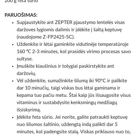
200 g feta sūrio
PARUOŠIMAS:
Supjaustykite ant ZEPTER pjaustymo lentelės visas
daržoves lygiomis dalimis ir įdėkite į šaltą keptuvę
(naudojome Z-FP2425-SC).
Uždenkite ir lėtai gaminkite vidutinėje temperatūroje
160 ℃ 2-3 minutes, kol prasidės virimo procesas savo
sultyse.
Įmuškite kiaušinius ir tolygiai paskirstykite ant
daržovių.
Vėl uždenkite, sumažinkite šilumą iki 90°C ir palikite
dar 10 minučių, taigi viskas bus lėtai gaminama ir
kepama tuo pačiu metu. Štai kaip jūs išsaugosite visus
vitaminus ir sustabdysite kenksmingų medžiagų
išsiskyrimą.
Įdėkite feta sūrio. Jei norite, galite patraukti keptuvę
nuo šilumos šaltinio, uždengtą indą palikti dar 5
minutes, kol padengsite stalą. Viskas priklauso nuo to,