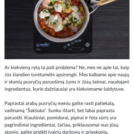
Ar kiekvieną rytą ta pati problema? Ne, mes ne apie tai, kaip
Jūs šiandien turėtumėte apsirengti. Mes kalbame apie naujų
ir skanių pusryčių paruošimą Jums ir Jūsų šeimai, naudojant
ingredientus, kurie dažniausiai yra kiekviename šaldytuve.
Paprastai arabų pusryčių meniu galite rasti patiekalą,
vadinamą "Šakšuka". Sunku ištarti, bet labai paprasta
paruošti. Kiaušiniai, pomidorai, pipirai ir feta sūris yra
pagrindiniai ingredientai, tačiau, priklausomai nuo jūsų
skonio, galite pridėti įvairių daržovių ir prieskonių.