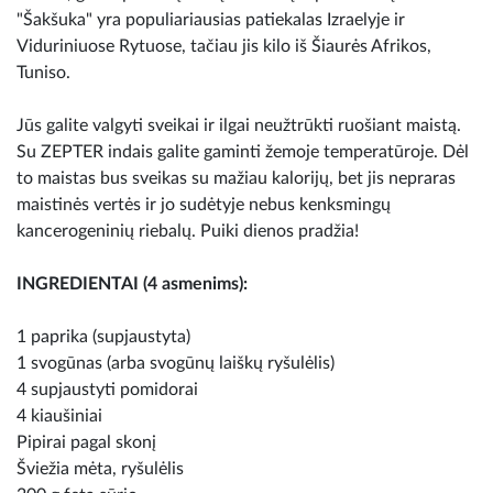
"Šakšuka" yra populiariausias patiekalas Izraelyje ir
Viduriniuose Rytuose, tačiau jis kilo iš Šiaurės Afrikos,
Tuniso.
Jūs galite valgyti sveikai ir ilgai neužtrūkti ruošiant maistą.
Su ZEPTER indais galite gaminti žemoje temperatūroje. Dėl
to maistas bus sveikas su mažiau kalorijų, bet jis nepraras
maistinės vertės ir jo sudėtyje nebus kenksmingų
kancerogeninių riebalų. Puiki dienos pradžia!
INGREDIENTAI (4 asmenims):
1 paprika (supjaustyta)
1 svogūnas (arba svogūnų laiškų ryšulėlis)
4 supjaustyti pomidorai
4 kiaušiniai
Pipirai pagal skonį
Šviežia mėta, ryšulėlis