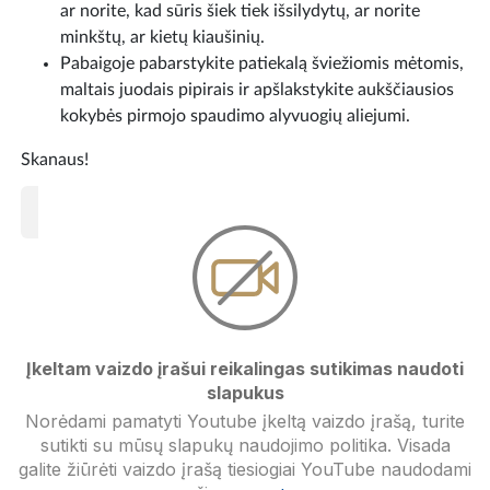
ar norite, kad sūris šiek tiek išsilydytų, ar norite
minkštų, ar kietų kiaušinių.
Pabaigoje pabarstykite patiekalą šviežiomis mėtomis,
maltais juodais pipirais ir apšlakstykite aukščiausios
kokybės pirmojo spaudimo alyvuogių aliejumi.
Skanaus!
Įkeltam vaizdo įrašui reikalingas sutikimas naudoti
slapukus
Norėdami pamatyti Youtube įkeltą vaizdo įrašą, turite
sutikti su mūsų slapukų naudojimo politika. Visada
galite žiūrėti vaizdo įrašą tiesiogiai YouTube naudodami