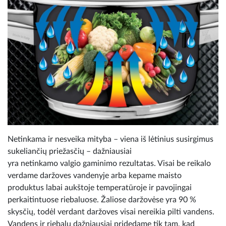
Netinkama ir nesveika mityba – viena iš lėtinius susirgimus
sukeliančių priežasčių – dažniausiai
yra netinkamo valgio gaminimo rezultatas. Visai be reikalo
verdame daržoves vandenyje arba kepame maisto
produktus labai aukštoje temperatūroje ir pavojingai
perkaitintuose riebaluose. Žaliose daržovėse yra 90 %
skysčių, todėl verdant daržoves visai nereikia pilti vandens.
Vandens ir riebalų dažniausiai pridedame tik tam, kad