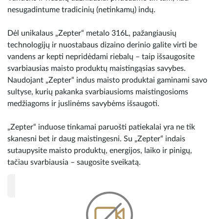
nesugadintume tradicinių (netinkamų) indų.
Dėl unikalaus „Zepter“ metalo 316L, pažangiausių
technologijų ir nuostabaus dizaino derinio galite virti be
vandens ar kepti nepridėdami riebalų – taip išsaugosite
svarbiausias maisto produktų maistingąsias savybes.
Naudojant „Zepter“ indus maisto produktai gaminami savo
sultyse, kurių pakanka svarbiausioms maistingosioms
medžiagoms ir juslinėms savybėms išsaugoti.
„Zepter“ induose tinkamai paruošti patiekalai yra ne tik
skanesni bet ir daug maistingesni. Su „Zepter“ indais
sutaupysite maisto produktų, energijos, laiko ir pinigų,
tačiau svarbiausia – saugosite sveikatą.