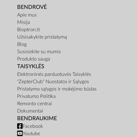
BENDROVĖ
Apie mus
Misija
Bioptron.lt
Užsisakykite pristatymą
Blog
Susisiekite su mumis
Produkto sauga
TAISYKLĖS
Elektroninės parduotuvės Taisyklės
"ZepterClub" Nuostatos ir Sąlygos
Pristatymo sąlygos ir mokėjimo būdas
Privatumo Politika
Remonto centrai
Dokumentai
BENDRAUKIME
Facebook
Youtube