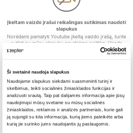
Įkeltam vaizdo įrašui reikalingas sutikimas naudoti
slapukus
Norėdami pamatyti Youtube įkeltą vaizdo įrašą, turite
sutikti su mūsų slapukų naudojimo politika. Visada
galite žiūrėti vaizdo įrašą tiesiogiai YouTube naudodami
šią
nuorodą
Ši svetainė naudoja slapukus
Paskelbta: 2019-12-17 15:20:43
Zepter International
| su 0
Naudojame slapukus siekdami suasmeninti turinį ir
komentaru (-ais)
skelbimus, teikti socialinės žiniasklaidos funkcijas ir
Su Zepter gyvenkyte sveikiau, gyvenkyte ilgiau!
analizuoti srautą. Taip pat dalijamės informacija apie jūsų
naudojimąsi mūsų svetaine su mūsų socialinės
Pasidalinti:
žiniasklaidos, reklamos ir analizės partneriais, kurie gali
ją sujungti su kita informacija, kurią jiems pateikėte arba
kurią jie surinko jums naudojantis jų paslaugomis.
Jums taip pat gali patikti: