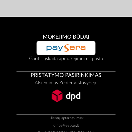
MOKĖJIMO BŪDAI
Gauti sąskaitą apmokėjimui el. paštu
PRISTATYMO PASIRINKIMAS
Atsiėmimas Zepter atstovybėje
Klientų aptarnavimas:
office@zepter.lt