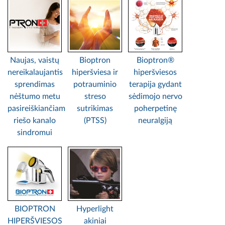
Naujas, vaistų
Bioptron
Bioptron®
nereikalaujantis
hiperšviesa ir
hiperšviesos
sprendimas
potrauminio
terapija gydant
nėštumo metu
streso
sėdimojo nervo
pasireiškiančiam
sutrikimas
poherpetinę
riešo kanalo
(PTSS)
neuralgiją
sindromui
BIOPTRON
Hyperlight
HIPERŠVIESOS
akiniai