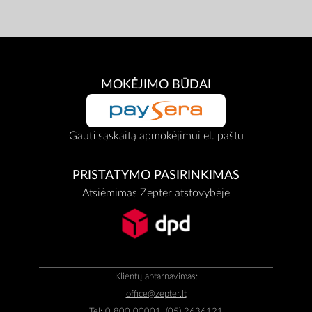
MOKĖJIMO BŪDAI
Gauti sąskaitą apmokėjimui el. paštu
PRISTATYMO PASIRINKIMAS
Atsiėmimas Zepter atstovybėje
Klientų aptarnavimas:
office@zepter.lt
Tel:
0 800 00001, (05) 2636121