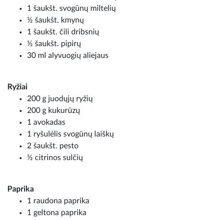
1 šaukšt. svogūnų miltelių
½ šaukšt. kmynų
1 šaukšt. čili dribsnių
½ šaukšt. pipirų
30 ml alyvuogių aliejaus
Ryžiai
200 g juodųjų ryžių
200 g kukurūzų
1 avokadas
1 ryšulėlis svogūnų laiškų
2 šaukšt. pesto
½ citrinos sulčių
Paprika
1 raudona paprika
1 geltona paprika