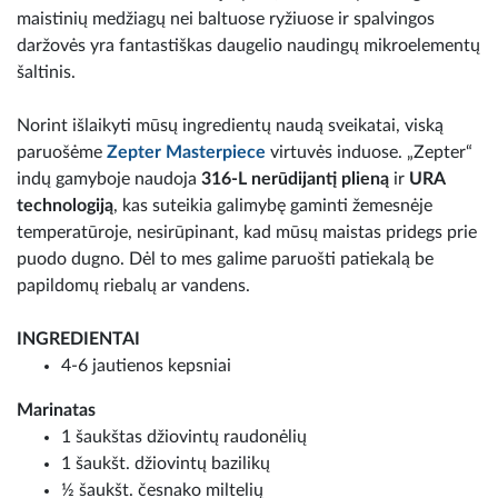
maistinių medžiagų nei baltuose ryžiuose ir spalvingos
daržovės yra fantastiškas daugelio naudingų mikroelementų
šaltinis.
Norint išlaikyti mūsų ingredientų naudą sveikatai, viską
paruošėme
Zepter Masterpiece
virtuvės induose. „Zepter“
indų gamyboje naudoja
316-L nerūdijantį plieną
ir
URA
technologiją
, kas suteikia galimybę gaminti žemesnėje
temperatūroje, nesirūpinant, kad mūsų maistas pridegs prie
puodo dugno. Dėl to mes galime paruošti patiekalą be
papildomų riebalų ar vandens.
INGREDIENTAI
4-6 jautienos kepsniai
Marinatas
1 šaukštas džiovintų raudonėlių
1 šaukšt. džiovintų bazilikų
½ šaukšt. česnako miltelių