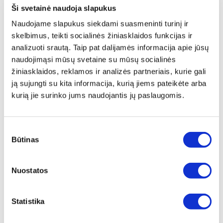
• Pagardinkite pesto, citrinos sultimis ir pipirais.
Ši svetainė naudoja slapukus
Sumaišykite.
Naudojame slapukus siekdami suasmeninti turinį ir
skelbimus, teikti socialinės žiniasklaidos funkcijas ir
Paprika
analizuoti srautą. Taip pat dalijamės informacija apie jūsų
• Supjaustykite papriką bei svogūnus ir įdėkite į
Zepter
naudojimąsi mūsų svetaine su mūsų socialinės
Quadra Z-Q1918-SC grilio keptuvę
, nepridėjus jokių
žiniasklaidos, reklamos ir analizės partneriais, kurie gali
riebalų ar vandens. Uždenkite ir virkite 120 ° C
ją sujungti su kita informacija, kurią jiems pateikėte arba
temperatūroje 2 minutes, tada sumažinkite temperatūrą iki
kurią jie surinko jums naudojantis jų paslaugomis.
90 ° C, nuimkite dangtį ir gaminkite dar 5 minutes, dažnai
maišydami.
• Nuimkite nuo viryklės ir apšlakstykite alyvuogių aliejumi,
Sutikimo
pipirais ir žalumynais.
Būtinas
pasirinkimas
Kepsniai
Nuostatos
• Sumaišykite marinato ingredientus.
• Supjaustykite jautieną į 3 cm storio kepsnius ir užpilkite
marinatu. Įdėkite
į VacSy indą
ir palikite šaldytuve 1-2
Statistika
valandas arba per naktį.
• Maždaug valandą prieš virimą išimkite kepsnius iš