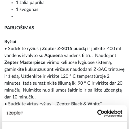
1 žalia paprika
1 svogūnas
PARUOŠIMAS
Ryžiai
• Sudėkite ryžius į
Zepter Z-2015 puodą
ir įpilkite 400 ml
vandens išvalyto su
Aqueena
vandens filtru. Naudojant
Zepter Masterpiece
virimo keliuose lygiuose sistemą,
gaminkite kukurūzus ant viršaus naudodami Z-3AC trintuvę
ir žiedą. Uždenkite ir virkite 120 ° C temperatūroje 2
minutes, tada sumažinkite šilumą iki 90 ° C ir virkite dar 20
minučių. Nuimkite nuo šilumos šaltinio ir palikite uždengtą
dar 10 minučių.
• Sudėkite virtus ryžius į „Zepter Black & White“
serviravimo dubenėlį. Nuimkite kukurūzų branduolius nuo
burbuolės koto ir sumaišykite su ryžiais, smulkintais
svogūnų laiškais ir avokadu