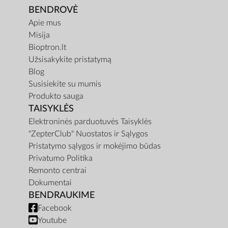
BENDROVĖ
Apie mus
Misija
Bioptron.lt
Užsisakykite pristatymą
Blog
Susisiekite su mumis
Produkto sauga
TAISYKLĖS
Elektroninės parduotuvės Taisyklės
"ZepterClub" Nuostatos ir Sąlygos
Pristatymo sąlygos ir mokėjimo būdas
Privatumo Politika
Remonto centrai
Dokumentai
BENDRAUKIME
Facebook
Youtube