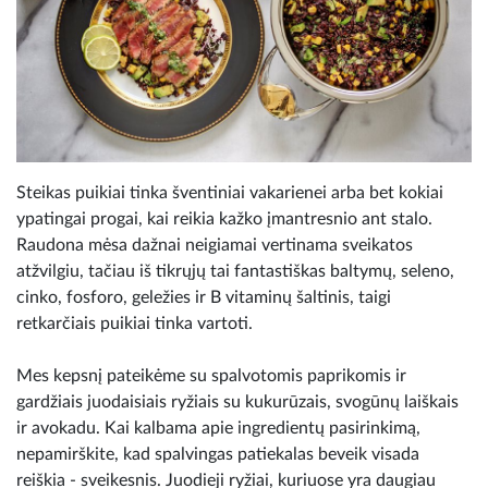
Steikas puikiai tinka šventiniai vakarienei arba bet kokiai
ypatingai progai, kai reikia kažko įmantresnio ant stalo.
Raudona mėsa dažnai neigiamai vertinama sveikatos
atžvilgiu, tačiau iš tikrųjų tai fantastiškas baltymų, seleno,
cinko, fosforo, geležies ir B vitaminų šaltinis, taigi
retkarčiais puikiai tinka vartoti.
Mes kepsnį pateikėme su spalvotomis paprikomis ir
gardžiais juodaisiais ryžiais su kukurūzais, svogūnų laiškais
ir avokadu. Kai kalbama apie ingredientų pasirinkimą,
nepamirškite, kad spalvingas patiekalas beveik visada
reiškia - sveikesnis. Juodieji ryžiai, kuriuose yra daugiau