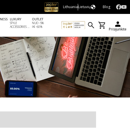
Lithuania
Lietuvių
Blog
LNESS
LUXURY
OUTLET
STYLE
NUO -5%
ACCESSORIES ...
IKI -60%
Prisijunkite