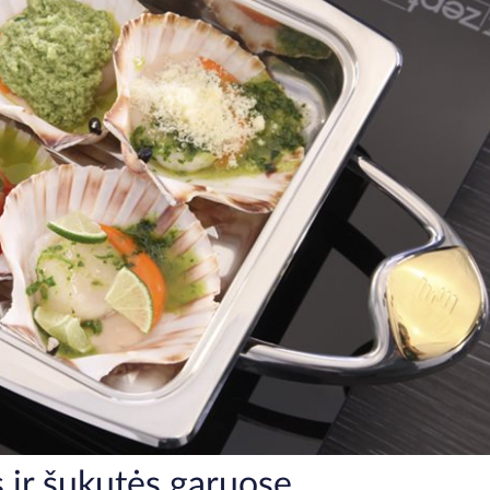
 ir šukutės garuose