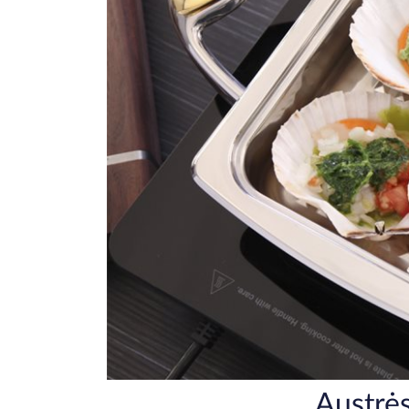
Austrės