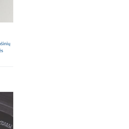
ušinių
ės