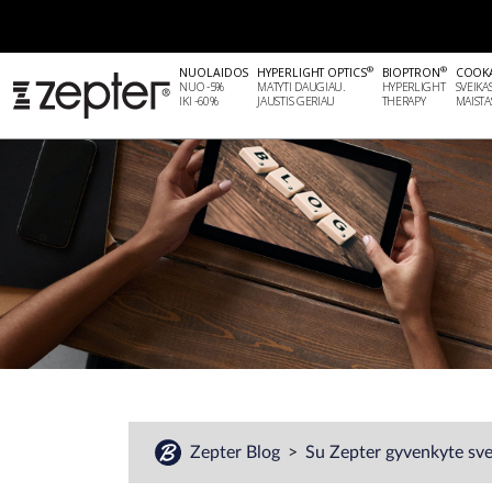
®
®
NUOLAIDOS
HYPERLIGHT OPTICS
BIOPTRON
COOK
NUO -5%
MATYTI DAUGIAU.
HYPERLIGHT
SVEIKA
IKI -60%
JAUSTIS GERIAU
THERAPY
MAISTA
Zepter Blog
Su Zepter gyvenkyte svei