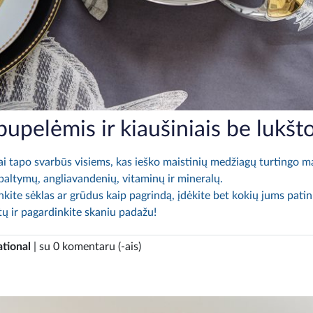
upelėmis ir kiaušiniais be lukšt
i tapo svarbūs visiems, kas ieško maistinių medžiagų turtingo ma
baltymų, angliavandenių, vitaminų ir mineralų.
nkite sėklas ar grūdus kaip pagrindą, įdėkite bet kokių jums pati
tų ir pagardinkite skaniu padažu!
ational
| su 0 komentaru (-ais)