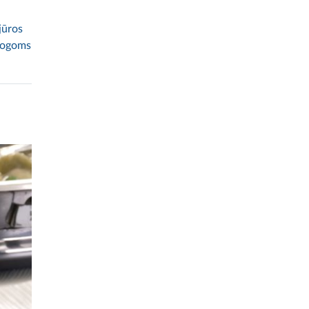
jūros
stogoms