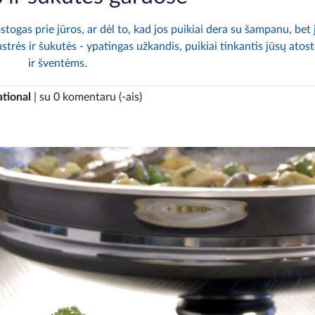
stogas prie jūros, ar dėl to, kad jos puikiai dera su šampanu, bet 
strės ir šukutės - ypatingas užkandis, puikiai tinkantis jūsų ato
ir šventėms.
ational
| su 0 komentaru (-ais)