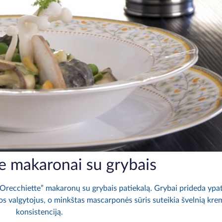
e makaronai su grybais
 ,,Orecchiette” makaronų su grybais patiekalą. Grybai prideda ypa
sos valgytojus, o minkštas mascarponės sūris suteikia švelnią kre
konsistenciją.