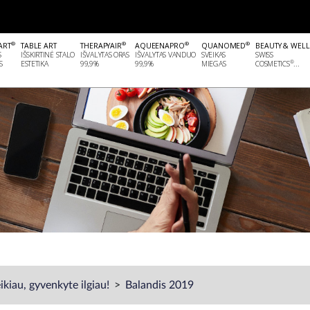
®
®
®
®
ART
TABLE ART
THERAPYAIR
AQUEENAPRO
QUANOMED
BEAUTY & WEL
S
IŠSKIRTINĖ STALO
IŠVALYTAS ORAS
IŠVALYTAS VANDUO
SVEIKAS
SWISS
®
S
ESTETIKA
99,9%
99,9%
MIEGAS
COSMETICS
...
kiau, gyvenkyte ilgiau!
Balandis 2019