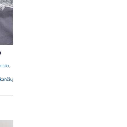
o
isto,
nkančių