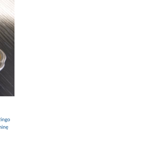
tingo
minę