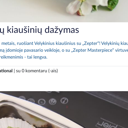
ių kiaušinių dažymas
 metais, ruošiant Velykinius kiaušinius su „Zepter“! Velykinių kia
mą įdomioje pavasario veikloje, o su „Zepter Masterpiece“ virtuv
reikmenimis - tai lengva.
ational
| su 0 komentaru (-ais)