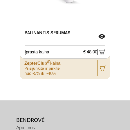
BALINANTIS SERUMAS
Įprasta kaina
€ 48,00
ⓘ
ZepterClub
kaina
Prisijunkite ir pirkite
nuo -5% iki -40%
BENDROVĖ
Apie mus