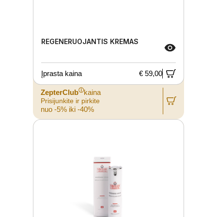
REGENERUOJANTIS KREMAS
Įprasta kaina
€ 59,00
ⓘ
ZepterClub
kaina
Prisijunkite ir pirkite
nuo -5% iki -40%