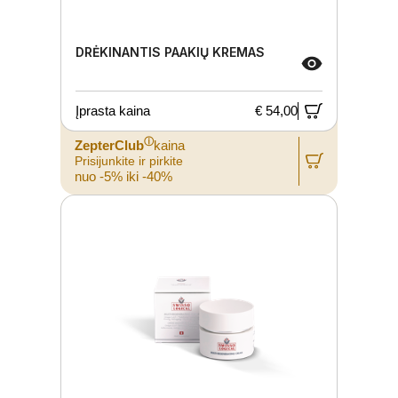
DRĖKINANTIS PAAKIŲ KREMAS
Įprasta kaina
€ 54,00
ⓘ
ZepterClub
kaina
Prisijunkite ir pirkite
nuo -5% iki -40%