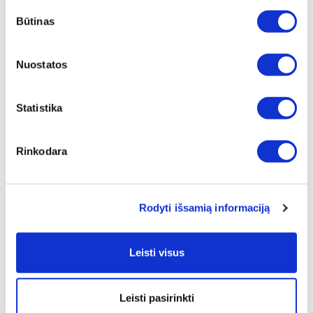
INTENSYVUS STANGRINANTIS
Sutikimo
KREMAS
Būtinas
pasirinkimas
Įprasta kaina
€ 61,00
Nuostatos
ⓘ
ZepterClub
kaina
Prisijunkite ir pirkite
nuo -5% iki -40%
Statistika
Rinkodara
Rodyti išsamią informaciją
Leisti visus
Leisti pasirinkti