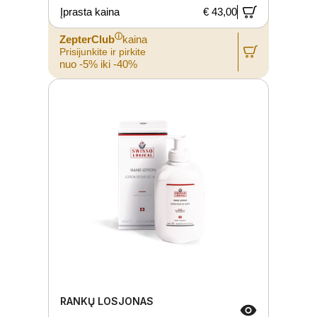
Įprasta kaina
€ 43,00
ⓘ
ZepterClub
kaina
Prisijunkite ir pirkite
nuo -5% iki -40%
RANKŲ LOSJONAS