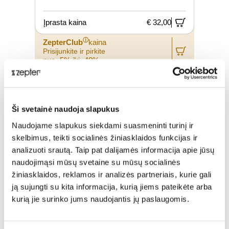
Įprasta kaina
€ 32,00
ⓘ
ZepterClub
kaina
Prisijunkite ir pirkite
nuo -5% iki -40%
Ši svetainė naudoja slapukus
Naudojame slapukus siekdami suasmeninti turinį ir
skelbimus, teikti socialinės žiniasklaidos funkcijas ir
analizuoti srautą. Taip pat dalijamės informacija apie jūsų
naudojimąsi mūsų svetaine su mūsų socialinės
žiniasklaidos, reklamos ir analizės partneriais, kurie gali
ją sujungti su kita informacija, kurią jiems pateikėte arba
kurią jie surinko jums naudojantis jų paslaugomis.