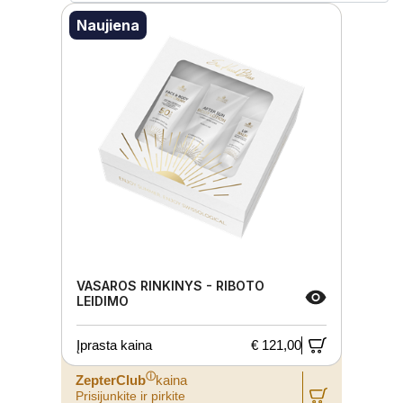
Naujiena
VASAROS RINKINYS - RIBOTO
LEIDIMO
Įprasta kaina
€ 121,00
ⓘ
ZepterClub
kaina
Prisijunkite ir pirkite