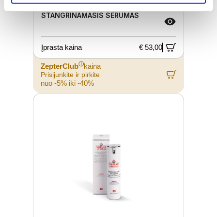
STANGRINAMASIS SERUMAS
Įprasta kaina
€ 53,00
ⓘ
ZepterClub
kaina
Prisijunkite ir pirkite
nuo -5% iki -40%