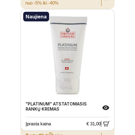
nuo -5% iki -40%
Naujiena
"PLATINUM" ATSTATOMASIS
RANKŲ KREMAS
Įprasta kaina
€ 31,00
ⓘ