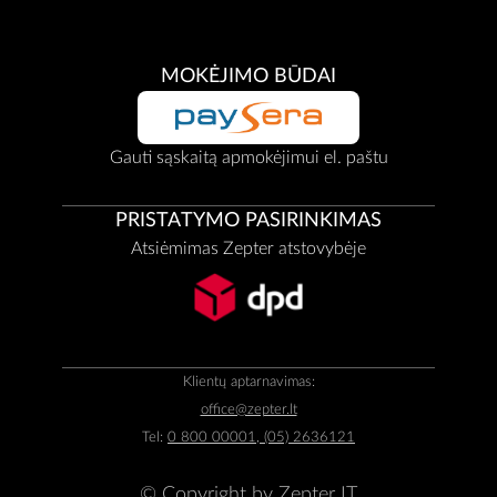
MOKĖJIMO BŪDAI
Gauti sąskaitą apmokėjimui el. paštu
PRISTATYMO PASIRINKIMAS
Atsiėmimas Zepter atstovybėje
Klientų aptarnavimas:
office@zepter.lt
Tel:
0 800 00001, (05) 2636121
© Copyright by
Zepter IT