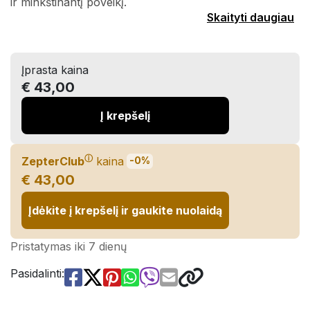
ir minkštinantį poveikį.
Skaityti daugiau
Įprasta kaina
€ 43,00
Į krepšelį
ⓘ
ZepterClub
kaina
-0%
€ 43,00
Įdėkite į krepšelį ir gaukite nuolaidą
Pristatymas iki 7 dienų
Pasidalinti: