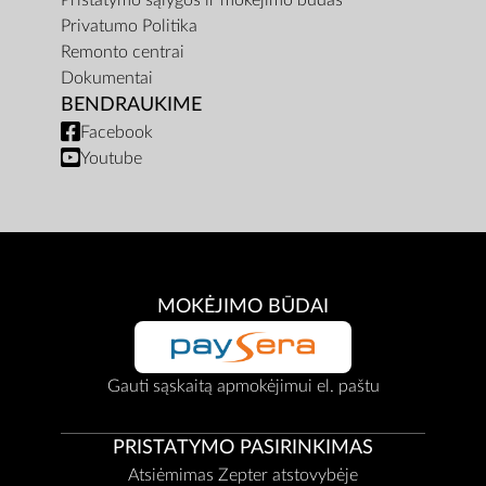
Pristatymo sąlygos ir mokėjimo būdas
Privatumo Politika
Remonto centrai
Dokumentai
BENDRAUKIME
Facebook
Youtube
MOKĖJIMO BŪDAI
Gauti sąskaitą apmokėjimui el. paštu
PRISTATYMO PASIRINKIMAS
Atsiėmimas Zepter atstovybėje