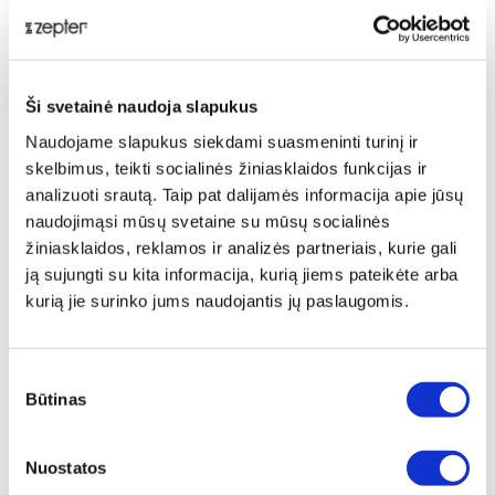
judesiais. Užtepkite kremo kaktos viduryje ir
masažuokite nuo antakių vidurio į šonus. Siekiant
geriausių rezultatų, naudokite vakare po serumo
„Hydro-Lifting“.
Techniniai duomenys
Ši svetainė naudoja slapukus
Naudojame slapukus siekdami suasmeninti turinį ir
skelbimus, teikti socialinės žiniasklaidos funkcijas ir
PREKĖS KODAS
analizuoti srautą. Taip pat dalijamės informacija apie jūsų
PNK-406-N
naudojimąsi mūsų svetaine su mūsų socialinės
žiniasklaidos, reklamos ir analizės partneriais, kurie gali
PREKĖS PAVADINIMAS
ją sujungti su kita informacija, kurią jiems pateikėte arba
Swisso Logical naktinis kremas normaliai ir
kurią jie surinko jums naudojantis jų paslaugomis.
riebiai odai
BENDRAS SVORIS [KG]
Sutikimo
0,16
Būtinas
pasirinkimas
GRYNASIS SVORIS [KG]
Nuostatos
0,14