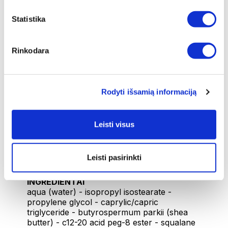
GAMINTOJAS
Statistika
Intercosmetics Nauchatel SA Route des
Gouttes d'Or 30, 2008 Neuchatel, Šveicarija
Rinkodara
PAGAMINTA
Šveicarija
Rodyti išsamią informaciją
PLATINTOJAS
UAB „Zepter International“, A. Goštauto g.
40A, LT-03163 Vilnius
Leisti visus
TALPA
50ml
Leisti pasirinkti
INGREDIENTAI
aqua (water) - isopropyl isostearate -
propylene glycol - caprylic/capric
triglyceride - butyrospermum parkii (shea
butter) - c12-20 acid peg-8 ester - squalane