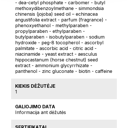
- dea-cetyl phosphate - carbomer - butyl
methoxydibenzoylmethane - simmondsia
chinensis (jojoba) seed oil – echinacea
angustifolia extract - parfum (fragrance) -
phenoxyethanol - methylparaben -
propylparaben - ethylparaben -
butylparaben - isobutylparaben - sodium
hydroxide - peg-8 tocopherol - ascorbyl
palmitate - ascorbic acid - citric acid -
niacinamide - yeast extract - aesculus
hippocastanum (horse chestnut) seed
extract - ammonium glycyrrhizate -
panthenol - zinc gluconate - biotin - caffeine
KIEKIS DĖŽUTĖJE
1
GALIOJIMO DATA
Informacija ant dėžutės
SERTIFIKATAI