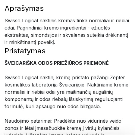
Aprašymas
Swisso Logical naktinis kremas tinka normaliai ir riebiai
odai. Pagrindiniai kremo ingredientai - ežiuolės
ekstraktas, simondsijos ir skvalenas suteikia drėkinantį
ir minkštinantį poveikį.
Pristatymas
ŠVEICARIŠKA ODOS PRIEŽIŪROS PRIEMONĖ
Swisso Logical naktinį kremą pristato pažangi Zepter
kosmetikos laboratorija Šveicarijoje. Naktiniame kreme
normaliai ir riebiai odai yra maitinančių augalinių
komponentų ir odos riebalų išsiskyrimą reguliuojanti
formulė, kuri apsaugo nuo odos blizgesio.
Naudojimo patarimai
: Pradėkite nuo vidurinės veido
zonos ir lėtai įmasažuokite kremą į viršų kylančiais