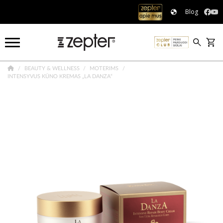
Blog
BEAUTY & WELLNESS
MOTERIMS
INTENSYVUS KŪNO KREMAS „LA DANZA“