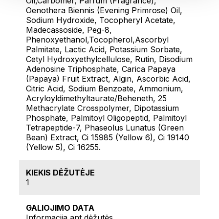
Oil,Carbomer, Parfum (Fragrance),
Oenothera Biennis (Evening Primrose) Oil,
Sodium Hydroxide, Tocopheryl Acetate,
Madecassoside, Peg-8,
Phenoxyethanol,Tocopherol,Ascorbyl
Palmitate, Lactic Acid, Potassium Sorbate,
Cetyl Hydroxyethylcellulose, Rutin, Disodium
Adenosine Triphosphate, Carica Papaya
(Papaya) Fruit Extract, Algin, Ascorbic Acid,
Citric Acid, Sodium Benzoate, Ammonium,
Acryloyldimethyltaurate/Beheneth, 25
Methacrylate Crosspolymer, Dipotassium
Phosphate, Palmitoyl Oligopeptid, Palmitoyl
Tetrapeptide-7, Phaseolus Lunatus (Green
Bean) Extract, Ci 15985 (Yellow 6), Ci 19140
(Yellow 5), Ci 16255.
KIEKIS DĖŽUTĖJE
1
GALIOJIMO DATA
Informacija ant dėžutės