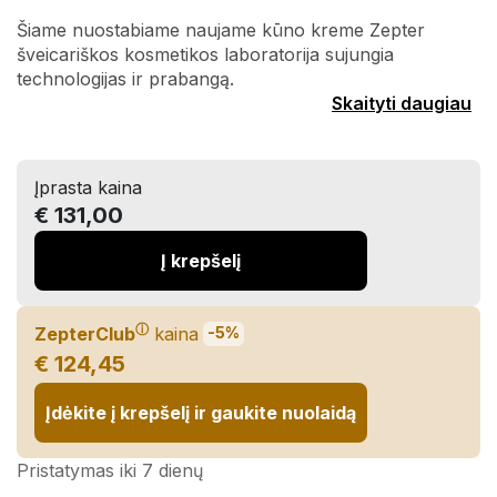
Šiame nuostabiame naujame kūno kreme Zepter
šveicariškos kosmetikos laboratorija sujungia
technologijas ir prabangą.
Skaityti daugiau
Įprasta kaina
€ 131,00
Į krepšelį
ⓘ
ZepterClub
kaina
-5%
€ 124,45
Įdėkite į krepšelį ir gaukite nuolaidą
Pristatymas iki 7 dienų