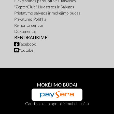
Elektroninės parduotuvės Taisyklės
"ZepterClub" Nuostatos ir Sąlygos
Pristatymo sąlygos ir mokėjimo būdas
Privatumo Politika
Remonto centrai
Dokumentai
BENDRAUKIME
Facebook
Youtube
MOKĖJIMO BŪDAI
Gauti sąskaitą apmokėjimui el. paštu