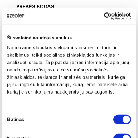
PREKĖS KODAS
PNK-713
PREKĖS PAVADINIMAS
Intensyvus Kūno Kremas „La Danza“
Ši svetainė naudoja slapukus
Naudojame slapukus siekdami suasmeninti turinį ir
BENDRAS SVORIS [KG]
skelbimus, teikti socialinės žiniasklaidos funkcijas ir
0,48
analizuoti srautą. Taip pat dalijamės informacija apie jūsų
naudojimąsi mūsų svetaine su mūsų socialinės
GRYNASIS SVORIS [KG]
žiniasklaidos, reklamos ir analizės partneriais, kurie gali
0,44
ją sujungti su kita informacija, kurią jiems pateikėte arba
kurią jie surinko jums naudojantis jų paslaugomis.
GAMINTOJAS
Intercosmetics Nauchatel SA Route des
Gouttes d'Or 30, 2008 Neuchatel, Šveicarija
Sutikimo
Būtinas
pasirinkimas
PLATINTOJAS
UAB „Zepter International“, A. Goštauto g.
40A, LT-03163 Vilnius