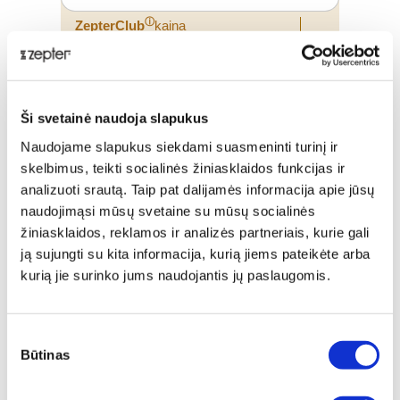
ⓘ
ZepterClub
kaina
Prisijunkite ir pirkite
nuo -5% iki -40%
Ši svetainė naudoja slapukus
Naudojame slapukus siekdami suasmeninti turinį ir
skelbimus, teikti socialinės žiniasklaidos funkcijas ir
analizuoti srautą. Taip pat dalijamės informacija apie jūsų
naudojimąsi mūsų svetaine su mūsų socialinės
žiniasklaidos, reklamos ir analizės partneriais, kurie gali
ją sujungti su kita informacija, kurią jiems pateikėte arba
kurią jie surinko jums naudojantis jų paslaugomis.
Sutikimo
Būtinas
KVAPUSIS VANDUO „ABSOLUMENT
pasirinkimas
PARFUMEUR LUXURY OVERDOSE -
EXTATIC GARDENIA“, 10ML