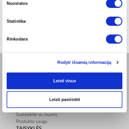
Nuostatos
Įprasta kaina
€ 53,00
ⓘ
ZepterClub
kaina
Statistika
Prisijunkite ir pirkite
nuo -5% iki -40%
Rinkodara
Rodyti išsamią informaciją
BENDROVĖ
Apie mus
Leisti visus
Misija
Bioptron.lt
Leisti pasirinkti
Užsisakykite pristatymą
Blog
Susisiekite su mumis
Produkto sauga
TAISYKLĖS