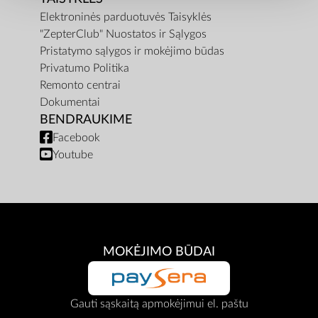
Elektroninės parduotuvės Taisyklės
"ZepterClub" Nuostatos ir Sąlygos
Pristatymo sąlygos ir mokėjimo būdas
Privatumo Politika
Remonto centrai
Dokumentai
BENDRAUKIME
Facebook
Youtube
MOKĖJIMO BŪDAI
Gauti sąskaitą apmokėjimui el. paštu