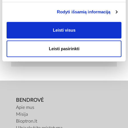
PREKĖS PAVADINIMAS
Rodyti išsamią informaciją
Kvepalai „Absolument Parfumeur Luxury
Overdose - Pluie D'osmanthe“, 100 ml
Leisti visus
BENDRAS SVORIS [KG]
0,6
Leisti pasirinkti
GRYNASIS SVORIS [KG]
0,1
BENDROVĖ
Apie mus
Misija
Bioptron.lt