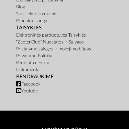
Užsisakykite pristatymą
Blog
Susisiekite su mumis
Produkto sauga
TAISYKLĖS
Elektroninės parduotuvės Taisyklės
"ZepterClub" Nuostatos ir Sąlygos
Pristatymo sąlygos ir mokėjimo būdas
Privatumo Politika
Remonto centrai
Dokumentai
BENDRAUKIME
Facebook
Youtube