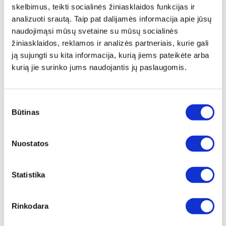
skelbimus, teikti socialinės žiniasklaidos funkcijas ir
Perženkite esamas prabangos ribas!
analizuoti srautą. Taip pat dalijamės informacija apie jūsų
Pristatymas
naudojimąsi mūsų svetaine su mūsų socialinės
žiniasklaidos, reklamos ir analizės partneriais, kurie gali
Kvepalai „Absolument Parfumeur Luxury Overdose
ją sujungti su kita informacija, kurią jiems pateikėte arba
- Pluie D'osmanthe“, 100 ml, Moterims
kurią jie surinko jums naudojantis jų paslaugomis.
Saldus „Osmanthe” jausmingumas, pagyvintas ryto
rasos, aksominė Indijos Davanos nata, svaigus jazminų
Sutikimo
švelnumas, sumaišytas su rožėmis ir sustiprintas miros
Būtinas
pasirinkimas
natomis, natūrali gintaro, muskuso ir pačiulių jėga.
Subtili alchemija atskleidžia kerintį kvapą,
išlaisvindamas visą jūsų jausmingumą, kuris išliks su
Nuostatos
jumis ilgam.
Techniniai duomenys
Statistika
PREKĖS KODAS
Rinkodara
PLO-PO-100