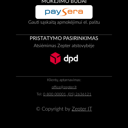
MOKĖJIMO BŪDAI
Gauti sąskaitą apmokėjimui el. paštu
PRISTATYMO PASIRINKIMAS
Atsiėmimas Zepter atstovybėje
Klientų aptarnavimas:
office@zepter.lt
Tel:
0 800 00001, (05) 2636121
© Copyright by
Zepter IT