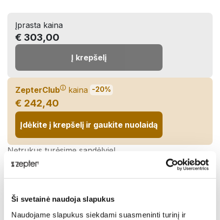
Įprasta kaina
€ 303,00
Į krepšelį
ⓘ
ZepterClub
kaina
-20%
€ 242,40
Įdėkite į krepšelį ir gaukite nuolaidą
Netrukus turėsime sandėlyje!
Pasidalinti:
Ši svetainė naudoja slapukus
Aprašymas
Naudojame slapukus siekdami suasmeninti turinį ir