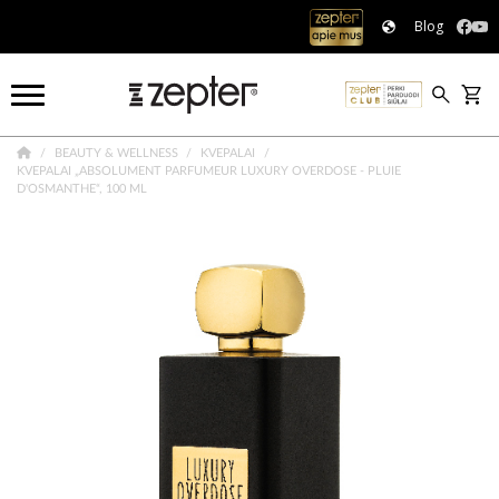
Blog
BEAUTY & WELLNESS
KVEPALAI
KVEPALAI „ABSOLUMENT PARFUMEUR LUXURY OVERDOSE - PLUIE
D'OSMANTHE“, 100 ML