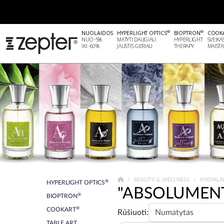
®
®
NUOLAIDOS
HYPERLIGHT OPTICS
BIOPTRON
COOK
NUO -5%
MATYTI DAUGIAU.
HYPERLIGHT
SVEIKA
IKI -60%
JAUSTIS GERIAU
THERAPY
MAISTA
BEAUTY & WELLNESS
KVEPALA
®
HYPERLIGHT OPTICS
"ABSOLUMEN
®
BIOPTRON
®
COOKART
Rūšiuoti:
TABLE ART