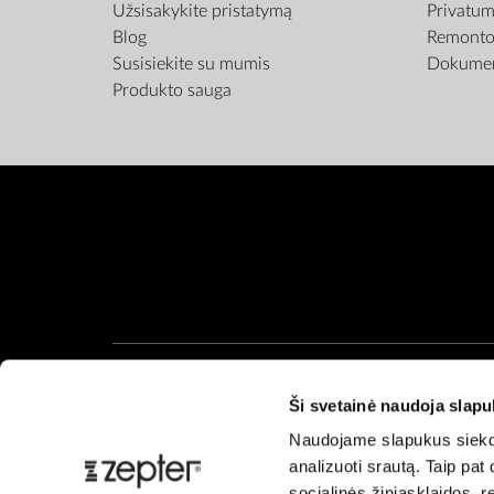
Užsisakykite pristatymą
Privatum
Blog
Remonto 
Susisiekite su mumis
Dokumen
Produkto sauga
Ši svetainė naudoja slap
Naudojame slapukus siekdam
analizuoti srautą. Taip pa
socialinės žiniasklaidos, re