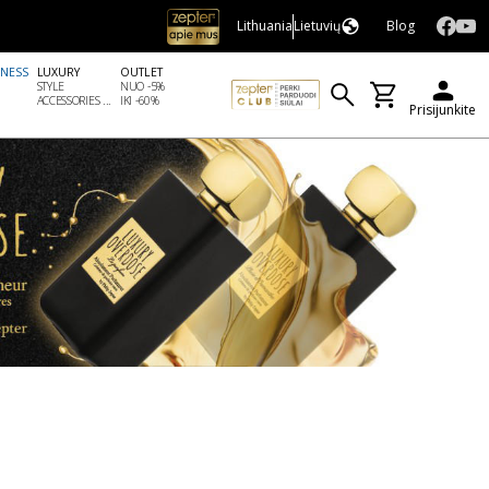
Lithuania
Lietuvių
Blog
LNESS
LUXURY
OUTLET
STYLE
NUO -5%
ACCESSORIES ...
IKI -60%
Prisijunkite