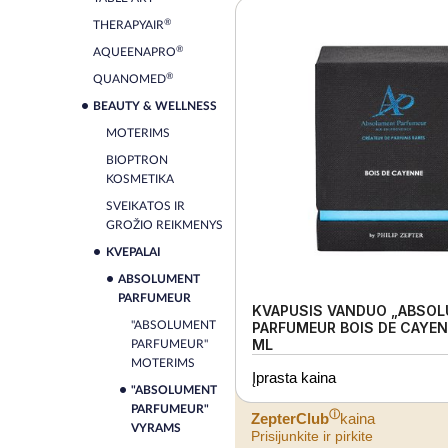
®
THERAPYAIR
®
AQUEENAPRO
®
QUANOMED
BEAUTY & WELLNESS
MOTERIMS
BIOPTRON
KOSMETIKA
SVEIKATOS IR
GROŽIO REIKMENYS
KVEPALAI
ABSOLUMENT
PARFUMEUR
KVAPUSIS VANDUO „ABSO
"ABSOLUMENT
PARFUMEUR BOIS DE CAYEN
ML
PARFUMEUR"
MOTERIMS
Įprasta kaina
"ABSOLUMENT
PARFUMEUR"
ⓘ
ZepterClub
kaina
VYRAMS
Prisijunkite ir pirkite