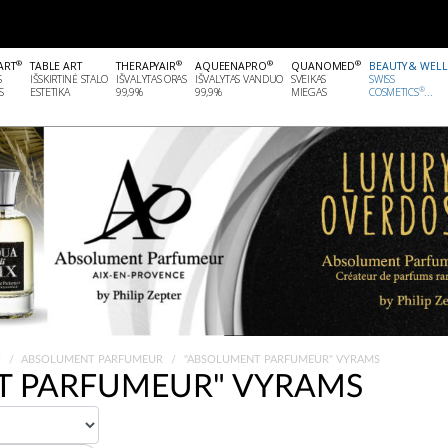
®
®
®
®
ART
TABLE ART
THERAPYAIR
AQUEENAPRO
QUANOMED
BEAUTY & WEL
S
IŠSKIRTINĖ STALO
IŠVALYTAS ORAS
IŠVALYTAS VANDUO
SVEIKAS
SWISS
®
S
ESTETIKA
99,9%
99,9%
MIEGAS
COSMETICS
...
I
ABSOLUMENT PARFUMEUR
"ABSOLUMENT PARFUMEUR" VYRAMS
T PARFUMEUR" VYRAMS