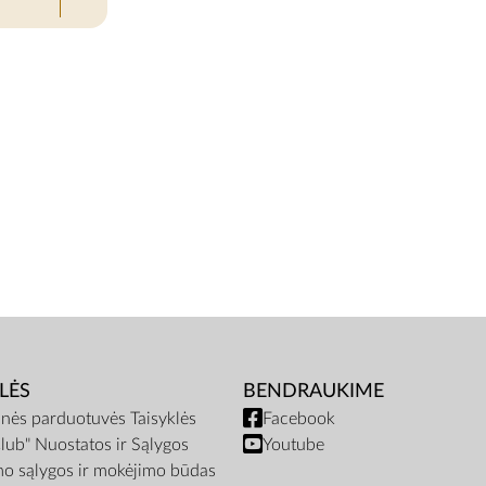
LĖS
BENDRAUKIME
inės parduotuvės Taisyklės
Facebook
lub" Nuostatos ir Sąlygos
Youtube
mo sąlygos ir mokėjimo būdas