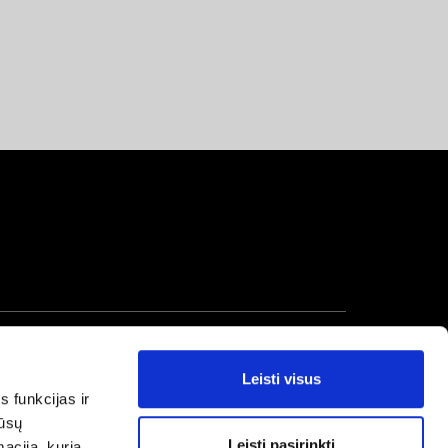
Leisti visus
s funkcijas ir
mūsų
Leisti pasirinkti
macija, kurią