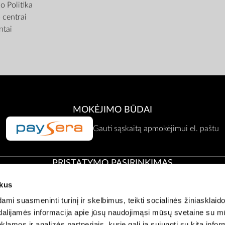
o Politika
centrai
tai
MOKĖJIMO BŪDAI
Gauti sąskaitą apmokėjimui el. paštu
PRISTATYMO PASIRINKIMAS
ukus
Atsiėmimas Zepter atstovybėje
i suasmeninti turinį ir skelbimus, teikti socialinės žiniasklaido
t dalijamės informacija apie jūsų naudojimąsi mūsų svetaine su 
klamos ir analizės partneriais, kurie gali ją sujungti su kita infor
Klientų aptarnavimas:
office@zepter.lt
;
Tel:
0 800 00001, (05) 2636121