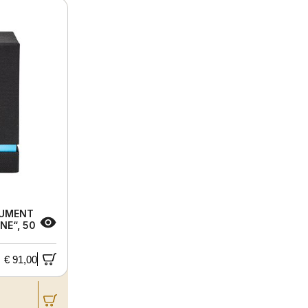
LUMENT
NE“, 50
€ 91,00