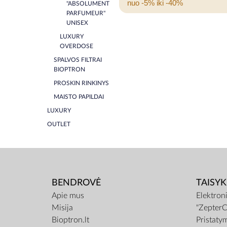
nuo -5% iki -40%
"ABSOLUMENT
PARFUMEUR"
UNISEX
LUXURY
OVERDOSE
SPALVOS FILTRAI
BIOPTRON
PROSKIN RINKINYS
MAISTO PAPILDAI
LUXURY
OUTLET
BENDROVĖ
TAISYK
Apie mus
Elektron
Misija
"ZepterC
Bioptron.lt
Pristaty