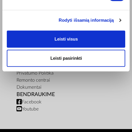
Misija
Bioptron.lt
Užsisakykite pristatymą
Rodyti išsamią informaciją
Blog
Susisiekite su mumis
Produkto sauga
Leisti visus
TAISYKLĖS
Elektroninės parduotuvės Taisyklės
Leisti pasirinkti
"ZepterClub" Nuostatos ir Sąlygos
Pristatymo sąlygos ir mokėjimo būdas
Privatumo Politika
Remonto centrai
Dokumentai
BENDRAUKIME
Facebook
Youtube