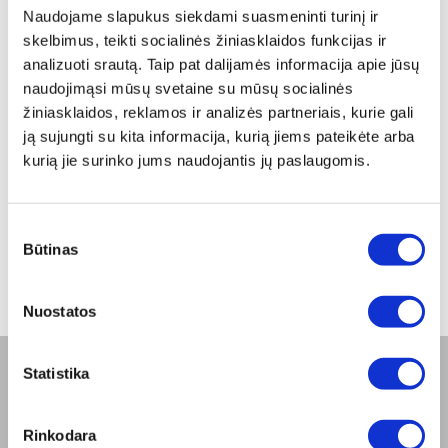
Naudojame slapukus siekdami suasmeninti turinį ir
skelbimus, teikti socialinės žiniasklaidos funkcijas ir
analizuoti srautą. Taip pat dalijamės informacija apie jūsų
naudojimąsi mūsų svetaine su mūsų socialinės
"ZEPTAIR" PURKŠTUVAS
žiniasklaidos, reklamos ir analizės partneriais, kurie gali
ją sujungti su kita informacija, kurią jiems pateikėte arba
kurią jie surinko jums naudojantis jų paslaugomis.
Įprasta kaina
€ 162,00
ⓘ
ZepterClub
kaina
Prisijunkite ir pirkite
Sutikimo
nuo -5% iki -40%
Būtinas
pasirinkimas
Nuostatos
Statistika
BENDROVĖ
Apie mus
Rinkodara