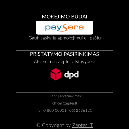
MOKĖJIMO BŪDAI
Gauti sąskaitą apmokėjimui el. paštu
PRISTATYMO PASIRINKIMAS
Atsiėmimas Zepter atstovybėje
Klientų aptarnavimas:
office@zepter.lt
Tel:
0 800 00001, (05) 2636121
© Copyright by
Zepter IT