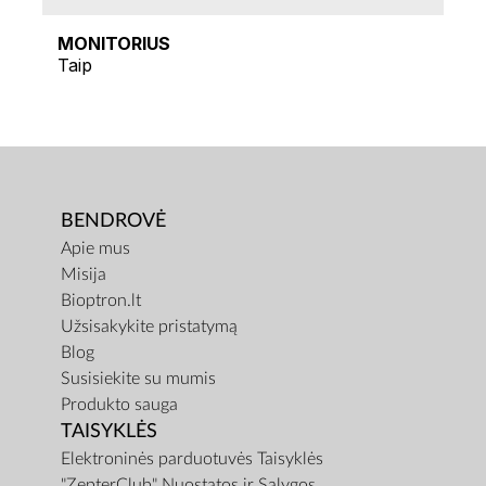
MONITORIUS
Taip
BENDROVĖ
Apie mus
Misija
Bioptron.lt
Užsisakykite pristatymą
Blog
Susisiekite su mumis
Produkto sauga
TAISYKLĖS
Elektroninės parduotuvės Taisyklės
"ZepterClub" Nuostatos ir Sąlygos