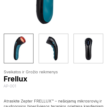
Sveikatos ir Grožio reikmenys
Frellux
AP-001
Atraskite Zepter FRELLUX™ – nešiojamą mikrosrovių ir
raudonosios hiperšviesos terapijos prietaisą kasdieniam