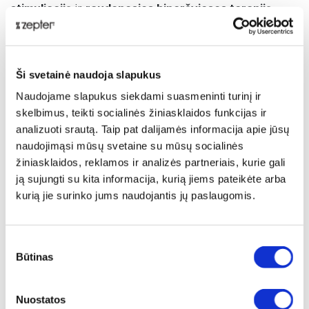
stimuliaciją
ir
raudonosios hiperšviesos terapiją
kompaktiškame, kišeniniame korpuse. Įkvėptas
akupunktūros, tačiau pritaikytas šiuolaikiniam
gyvenimui, jis suteikia tikslingą palengvinimą nuo
įtampos, sustingimo ir nuovargio — bet kuriuo metu ir
Ši svetainė naudoja slapukus
bet kur.
Naudojame slapukus siekdami suasmeninti turinį ir
skelbimus, teikti socialinės žiniasklaidos funkcijas ir
Trys adaptyvūs režimai individualiam sveikatingumo
analizuoti srautą. Taip pat dalijamės informacija apie jūsų
poreikiui:
naudojimąsi mūsų svetaine su mūsų socialinės
žiniasklaidos, reklamos ir analizės partneriais, kurie gali
EF režimas (elektrodažninė mikrosrovių
ją sujungti su kita informacija, kurią jiems pateikėte arba
stimuliacija):
kurią jie surinko jums naudojantis jų paslaugomis.
36 auksu dengti kontaktai
tolygiai perduoda
reguliuojamą mikrosrovę, padedančią atpalaiduoti
raumenis, sumažinti įtampą ir palaikyti kraujotaką po
Sutikimo
ilgos dienos ar fizinio krūvio. Puikiai tinka nugarai,
Būtinas
pasirinkimas
pečiams ir klubams.
Nuostatos
LF režimas (raudonosios HyperLight dažnio