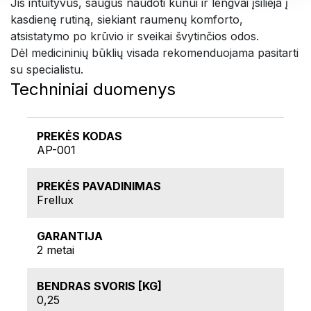
Jis intuityvus, saugus naudoti kūnui ir lengvai įsilieja į
kasdienę rutiną, siekiant raumenų komforto,
atsistatymo po krūvio ir sveikai švytinčios odos.
Dėl medicininių būklių visada rekomenduojama pasitarti
su specialistu.
Techniniai duomenys
PREKĖS KODAS
AP-001
PREKĖS PAVADINIMAS
Frellux
GARANTIJA
2 metai
BENDRAS SVORIS [KG]
0,25