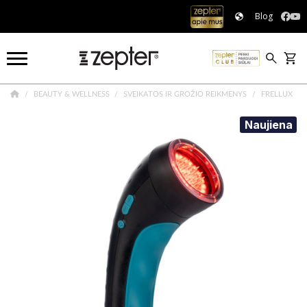
Blog
BEAUTY & WELLNESS
SVEIKATOS IR GROŽIO REIKMENYS
FRELLUX
Naujiena