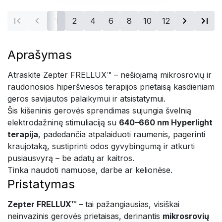
1
2
4
6
8
10
12
Aprašymas
Atraskite Zepter FRELLUX™ – nešiojamą mikrosrovių ir
raudonosios hiperšviesos terapijos prietaisą kasdieniam
geros savijautos palaikymui ir atsistatymui.
Šis kišeninis gerovės sprendimas sujungia švelnią
elektrodažninę stimuliaciją su
640–660 nm Hyperlight
terapija
, padedančia atpalaiduoti raumenis, pagerinti
kraujotaką, sustiprinti odos gyvybingumą ir atkurti
pusiausvyrą – be adatų ar kaitros.
Tinka naudoti namuose, darbe ar kelionėse.
Pristatymas
Zepter FRELLUX™
– tai pažangiausias, visiškai
neinvazinis gerovės prietaisas, derinantis
mikrosrovių