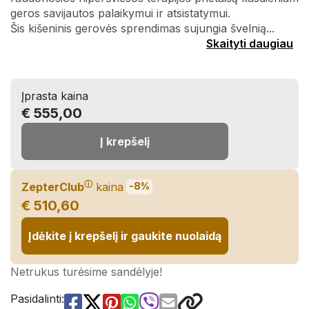
geros savijautos palaikymui ir atsistatymui.
Šis kišeninis gerovės sprendimas sujungia švelnią...
Skaityti daugiau
Įprasta kaina
€ 555,00
Į krepšelį
ⓘ
ZepterClub
kaina
-8%
€ 510,60
Įdėkite į krepšelį ir gaukite nuolaidą
Netrukus turėsime sandėlyje!
Pasidalinti: