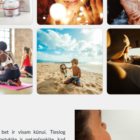
 bet ir visam kūnui. Tiesiog
stykite ir netapšnokite, kad