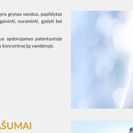
yra grynas vanduo, papildytas
aivinti, nuraminti, gydyti bei
duo apdorojamas patentuotoje
s koncentraciją vandenyje.
AŠUMAI