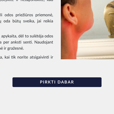
li odos priežiūros priemonė,
oda būtų sveika, jai reikia
 apykaita, dėl to sulėtėja odos
ma per anksti senti. Naudojant
ė ir gražesnė.
 kai tik norite atsigaivinti ir
PIRKTI DABAR