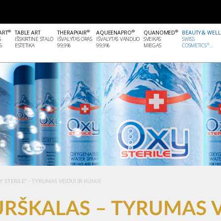
®
®
®
®
ART
TABLE ART
THERAPYAIR
AQUEENAPRO
QUANOMED
BEAUTY & WEL
S
IŠSKIRTINĖ STALO
IŠVALYTAS ORAS
IŠVALYTAS VANDUO
SVEIKAS
SWISS
®
S
ESTETIKA
99,9%
99,9%
MIEGAS
COSMETICS
...
Y STERILE“ - TYRUMAS VEIDUI IR KŪNUI
PURŠKALAS – TYRUMAS 