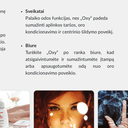
enę
Sveikatai
Palaiko odos funkcijas, nes „Oxy“ padeda
sumažinti aplinkos taršos, oro
kondicionavimo ir centrinio šildymo poveikį.
 po
io.
Biure
oja
Turėkite „Oxy“ po ranka biure, kad
atsigaivintumėte ir sumažintumėte įtampą
arba apsaugotumėte odą nuo oro
kondicionavimo poveikio.