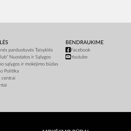
LĖS
BENDRAUKIME
inės parduotuvės Taisyklės
Facebook
lub" Nuostatos ir Sąlygos
Youtube
mo sąlygos ir mokėjimo būdas
o Politika
centrai
tai