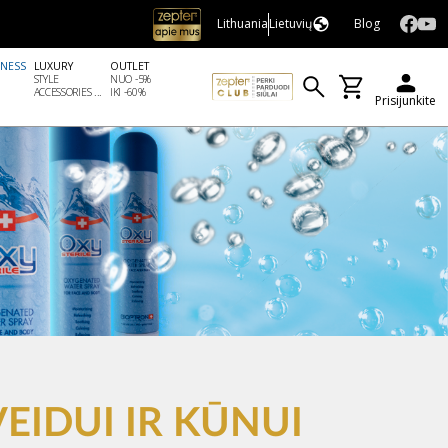
Lithuania
Lietuvių
Blog
LNESS
LUXURY
OUTLET
STYLE
NUO -5%
ACCESSORIES ...
IKI -60%
Prisijunkite
VEIDUI IR KŪNUI