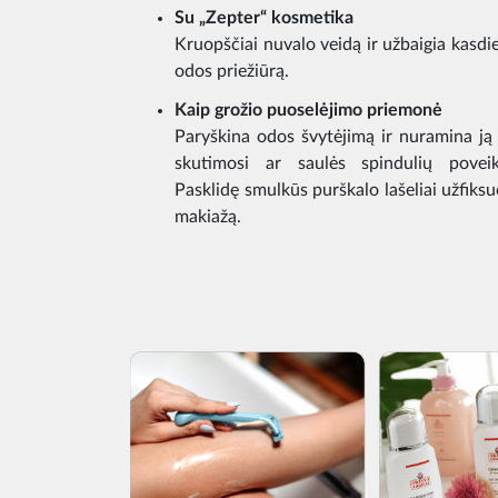
Su „Zepter“ kosmetika
Kruopščiai nuvalo veidą ir užbaigia kasdi
odos priežiūrą.
Kaip grožio puoselėjimo priemonė
Paryškina odos švytėjimą ir nuramina ją
skutimosi ar saulės spindulių poveik
Pasklidę smulkūs purškalo lašeliai užfiksu
makiažą.