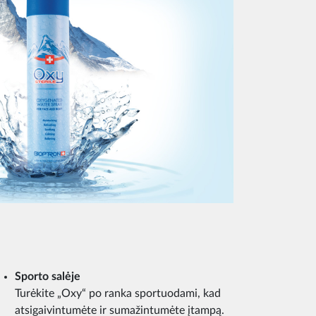
Sporto salėje
Turėkite „Oxy“ po ranka sportuodami, kad
atsigaivintumėte ir sumažintumėte įtampą.