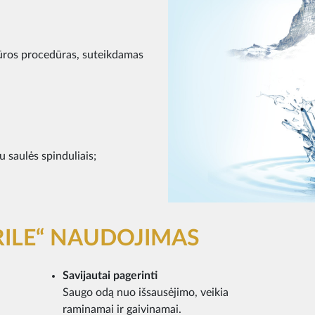
iūros procedūras, suteikdamas
 saulės spinduliais;
RILE“ NAUDOJIMAS
Savijautai pagerinti
Saugo odą nuo išsausėjimo, veikia
raminamai ir gaivinamai.