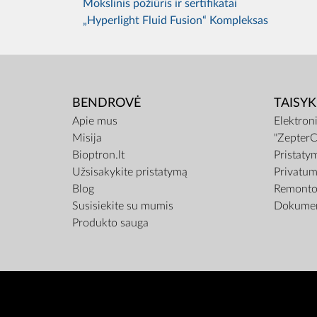
Mokslinis požiūris ir sertifikatai
„Hyperlight Fluid Fusion“ Kompleksas
BENDROVĖ
TAISYK
Apie mus
Elektron
Misija
"ZepterC
Bioptron.lt
Pristaty
Užsisakykite pristatymą
Privatum
Blog
Remonto 
Susisiekite su mumis
Dokumen
Produkto sauga