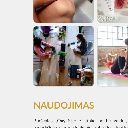
NAUDOJIMAS
Purškalas „Oxy Sterile“ tinka ne tik veidui,
užpurkškite plonu sluoksniu ant odos. Nešluo