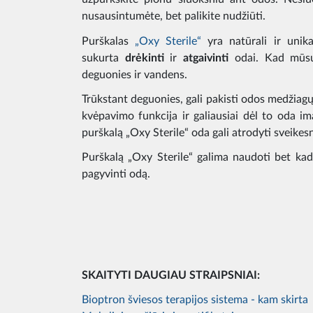
nusausintumėte, bet palikite nudžiūti.
Purškalas
„Oxy Sterile“
yra natūrali ir unika
sukurta
drėkinti
ir
atgaivinti
odai. Kad mūsų 
deguonies ir vandens.
Trūkstant deguonies, gali pakisti odos medžiagų
kvėpavimo funkcija ir galiausiai dėl to oda i
purškalą „Oxy Sterile“ oda gali atrodyti sveikesn
Purškalą „Oxy Sterile“ galima naudoti bet kada,
pagyvinti odą.
SKAITYTI DAUGIAU STRAIPSNIAI:
Bioptron šviesos terapijos sistema - kam skirta