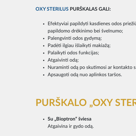
OXY STERILUS
PURŠKALAS GALI:
Efektyviai papildyti kasdienes odos priež
papildomo drėkinimo bei švelnumo;
Palengvinti odos gydymą;
Padėti ilgiau išlaikyti makiažą;
Palaikyti odos funkcijas;
Atgaivinti odą;
Nuraminti odą po skutimosi ar kontakto su
Apsaugoti odą nuo aplinkos taršos.
PURŠKALO „OXY STE
Su „Bioptron“ šviesa
Atgaivina ir gydo odą.