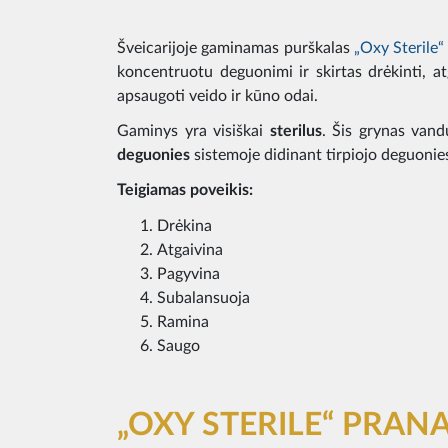
Šveicarijoje gaminamas purškalas
„Oxy Sterile“
koncentruotu deguonimi ir skirtas drėkinti, atg
apsaugoti veido ir kūno odai.
Gaminys yra visiškai
sterilus
. Šis grynas van
deguonies
sistemoje didinant tirpiojo deguonie
Teigiamas poveikis:
Drėkina
Atgaivina
Pagyvina
Subalansuoja
Ramina
Saugo
„OXY STERILE“ PRAN