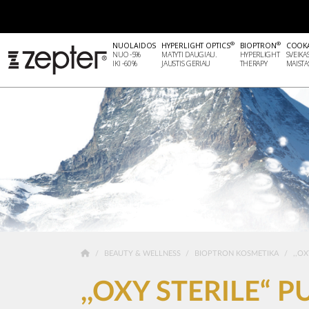
®
®
NUOLAIDOS
HYPERLIGHT OPTICS
BIOPTRON
COOK
NUO -5%
MATYTI DAUGIAU.
HYPERLIGHT
SVEIKA
IKI -60%
JAUSTIS GERIAU
THERAPY
MAISTA
BEAUTY & WELLNESS
BIOPTRON KOSMETIKA
,,OX
,,OXY STERILE“ 