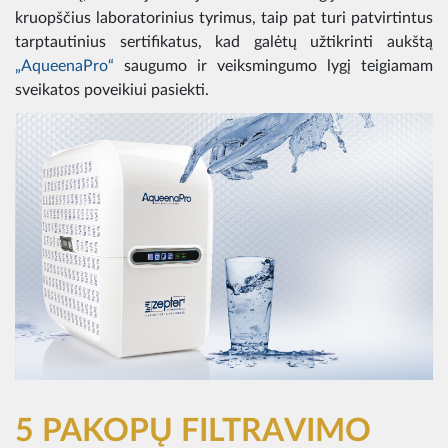
kruopščius laboratorinius tyrimus, taip pat turi patvirtintus
tarptautinius sertifikatus, kad galėtų užtikrinti aukštą
„AqueenaPro“
saugumo ir veiksmingumo lygį teigiamam
sveikatos poveikiui pasiekti.
5 PAKOPŲ FILTRAVIMO