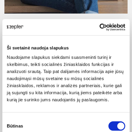
FUNKCIONALUMAS IR
ELEGANCIJA
Ši svetainė naudoja slapukus
Išmanus, erdvus
„AqueenaPro“
dizainas paverčia ją būtina
Naudojame slapukus siekdami suasmeninti turinį ir
kiekvienos šiuolaikinės virtuvės dalimi. Ji užima mažai vietos
skelbimus, teikti socialinės žiniasklaidos funkcijas ir
po virtuvės kriaukle bei tampa nesibaigiančiu gyvybines
analizuoti srautą. Taip pat dalijamės informacija apie jūsų
jėgas atstatančio skysčio šaltiniu – švariu vandeniu.
naudojimąsi mūsų svetaine su mūsų socialinės
žiniasklaidos, reklamos ir analizės partneriais, kurie gali
Vandenį ne tik geriame, bet jį naudodami nuskalaujame ir
ją sujungti su kita informacija, kurią jiems pateikėte arba
nuplauname maisto produktus, paruošiame skanius valgius
kurią jie surinko jums naudojantis jų paslaugomis.
ir sultis, pagaminame pieno mišinius kūdikiams. Ruošdami
arbatą ar kavą švariu vandeniu, pajusime neįtikėtinai
pagerėjusį skonį ir aromatą – tokį stiprų, kokio net
Sutikimo
negalėjome įsivaizduoti. Nebeturėsime jokių problemų dėl
Būtinas
pasirinkimas
nuosėdų ant vandens viryklės ir kavos aparato. Dėl gryno