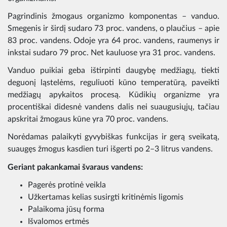
Pagrindinis žmogaus organizmo komponentas – vanduo.
Smegenis ir širdį sudaro 73 proc. vandens, o plaučius – apie
83 proc. vandens. Odoje yra 64 proc. vandens, raumenys ir
inkstai sudaro 79 proc. Net kauluose yra 31 proc. vandens.
Vanduo puikiai geba ištirpinti daugybę medžiagų, tiekti
deguonį ląstelėms, reguliuoti kūno temperatūrą, paveikti
medžiagų apykaitos procesą. Kūdikių organizme yra
procentiškai didesnė vandens dalis nei suaugusiųjų, tačiau
apskritai žmogaus kūne yra 70 proc. vandens.
Norėdamas palaikyti gyvybiškas funkcijas ir gerą sveikatą,
suaugęs žmogus kasdien turi išgerti po 2–3 litrus vandens.
Geriant pakankamai švaraus vandens:
Pagerės protinė veikla
Užkertamas kelias susirgti kritinėmis ligomis
Palaikoma jūsų forma
Išvalomos ertmės