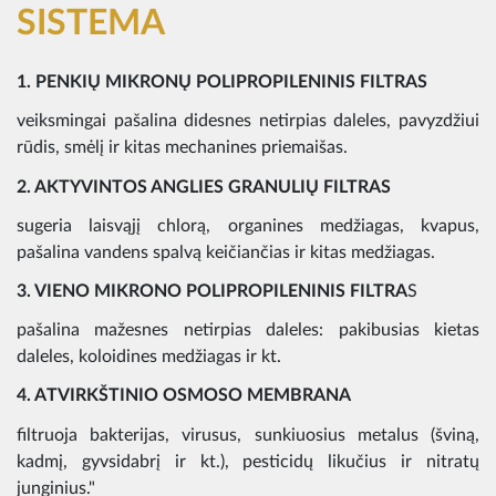
SISTEMA
1. PENKIŲ MIKRONŲ POLIPROPILENINIS FILTRAS
veiksmingai pašalina didesnes netirpias daleles, pavyzdžiui
rūdis, smėlį ir kitas mechanines priemaišas.
2. AKTYVINTOS ANGLIES GRANULIŲ FILTRAS
sugeria laisvąjį chlorą, organines medžiagas, kvapus,
pašalina vandens spalvą keičiančias ir kitas medžiagas.
3. VIENO MIKRONO POLIPROPILENINIS FILTRA
S
pašalina mažesnes netirpias daleles: pakibusias kietas
daleles, koloidines medžiagas ir kt.
4. ATVIRKŠTINIO OSMOSO MEMBRANA
filtruoja bakterijas, virusus, sunkiuosius metalus (šviną,
kadmį, gyvsidabrį ir kt.), pesticidų likučius ir nitratų
junginius."