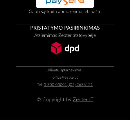
Gauti sąskaitą apmokėjimui el. paštu
PRISTATYMO PASIRINKIMAS
Atsiėmimas Zepter atstovybėje
Klientų aptarnavimas:
office@zepter.lt
Tel:
0 800 00001, (05) 2636121
© Copyright by
Zepter IT