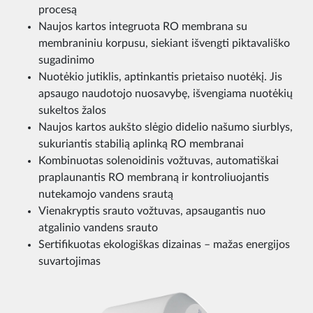
procesą
Naujos kartos integruota RO membrana su
membraniniu korpusu, siekiant išvengti piktavališko
sugadinimo
Nuotėkio jutiklis, aptinkantis prietaiso nuotėkį. Jis
apsaugo naudotojo nuosavybę, išvengiama nuotėkių
sukeltos žalos
Naujos kartos aukšto slėgio didelio našumo siurblys,
sukuriantis stabilią aplinką RO membranai
Kombinuotas solenoidinis vožtuvas, automatiškai
praplaunantis RO membraną ir kontroliuojantis
nutekamojo vandens srautą
Vienakryptis srauto vožtuvas, apsaugantis nuo
atgalinio vandens srauto
Sertifikuotas ekologiškas dizainas – mažas energijos
suvartojimas