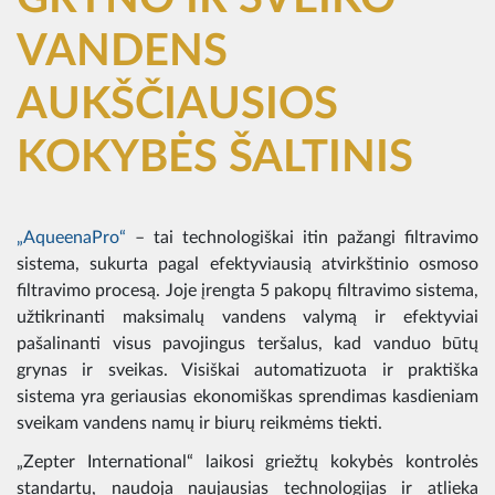
VANDENS
AUKŠČIAUSIOS
KOKYBĖS ŠALTINIS
„AqueenaPro“
– tai technologiškai itin pažangi filtravimo
sistema, sukurta pagal efektyviausią atvirkštinio osmoso
filtravimo procesą. Joje įrengta 5 pakopų filtravimo sistema,
užtikrinanti maksimalų vandens valymą ir efektyviai
pašalinanti visus pavojingus teršalus, kad vanduo būtų
grynas ir sveikas. Visiškai automatizuota ir praktiška
sistema yra geriausias ekonomiškas sprendimas kasdieniam
sveikam vandens namų ir biurų reikmėms tiekti.
„Zepter International“ laikosi griežtų kokybės kontrolės
standartų, naudoja naujausias technologijas ir atlieka