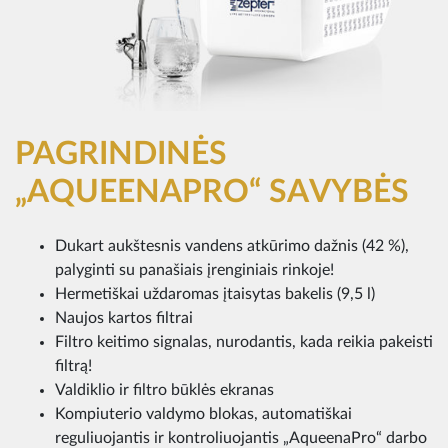
PAGRINDINĖS
„AQUEENAPRO“ SAVYBĖS
Dukart aukštesnis vandens atkūrimo dažnis (42 %),
palyginti su panašiais įrenginiais rinkoje!
Hermetiškai uždaromas įtaisytas bakelis (9,5 l)
Naujos kartos filtrai
Filtro keitimo signalas, nurodantis, kada reikia pakeisti
filtrą!
Valdiklio ir filtro būklės ekranas
Kompiuterio valdymo blokas, automatiškai
reguliuojantis ir kontroliuojantis „AqueenaPro“ darbo