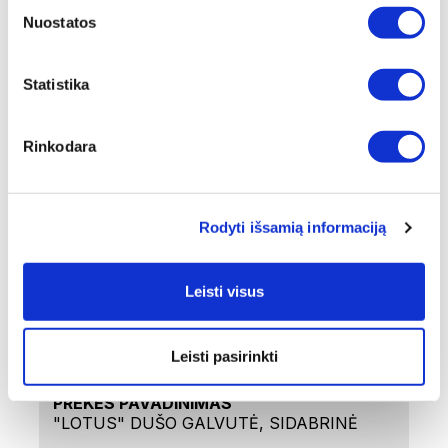
pašalina sunkiuosius metalus, fluorą, chlorą ir
Nuostatos
kitas chemines medžiagas bei priemaišas.
Filtras su vitaminu C (pasirinktinai) - antioksidantų
šaltinis sveikai spindinčiai odai ir plaukams.
Statistika
Dušas su filtruotu vandeniu padeda užkirsti kelią
odos sausumui, niežėjimui ir pleiskanojimui.
Filtrai leidžia taupyti vandenį ir tuo pačiu beveik
Rinkodara
280 purškimo skylučių dėka, užtikrinti 3-4 kartus
didesnį vandens slėgį.
Rodyti išsamią informaciją
Padarykite teisingą pasirinkimą savo šeimai!
Techniniai duomenys
Leisti visus
PREKĖS KODAS
WTS-001SL
Leisti pasirinkti
PREKĖS PAVADINIMAS
"LOTUS" DUŠO GALVUTĖ, SIDABRINĖ