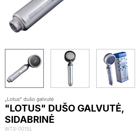
„Lotus“ dušo galvutė
"LOTUS" DUŠO GALVUTĖ,
SIDABRINĖ
WTS-001SL