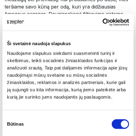
teršiame savo kūną per odą, kuri yra didžiausias
žmogaus organas. Daugiapakopė filtravimo sistema
LOTUS neutralizuoja neigiamą kieto vandens poveikį.
Ji pašalina rūdis ir nešvarumus, paliekant vandenį
švarų, minkšta ir sveika. Be to, papildomas filtras su
vitaminu C maitina odą ir suteikia jai ypatingą švytėjimą.
Ši svetainė naudoja slapukus
Pristatymas
Naudojame slapukus siekdami suasmeninti turinį ir
skelbimus, teikti socialinės žiniasklaidos funkcijas ir
Filtruotas vanduo suteikia švytėjimo ne tik plaukams ir
analizuoti srautą. Taip pat dalijamės informacija apie jūsų
odai, bet taip pat daro didelę įtaką jūsų sveikatai. Švino
naudojimąsi mūsų svetaine su mūsų socialinės
ir chloro poveikis gali sukelti negrįžtamus padarinius
žiniasklaidos, reklamos ir analizės partneriais, kurie gali
sveikatai. Dušas su filtruotu vandeniu pašalina
ją sujungti su kita informacija, kurią jiems pateikėte arba
nešvarumus, kurie neigiamai veikia mūsų imuninę
kurią jie surinko jums naudojantis jų paslaugomis.
sistemą.
Išmani dušo sistema yra naudinga ne tik jūsų sveikatai,
bet ir gelbsti mūsų vienintelius namus – Žemės
Sutikimo
planetą.
Būtinas
pasirinkimas
Nuosėdų filtrai su 99,9% antibakteriniu poveikiu