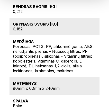
BENDRAS SVORIS [KG]
0,212
GRYNASIS SVORIS [KG]
0,182
MEDŽIAGA
Korpusas: PCTG, PP, silikoninė guma, ABS,
nerūdijantis plienas - Nuosėdų filtras: PP
(polipropilenas), silikonas - Vitaminų filtras:
kopolesteris, vitaminas C, glicerolis, D-
laktozė, DL-heksanas-1,2-diolis, aliejai,
lecitinonas, krakmolas, maltrinas
MATMENYS
80mm x 60mm x 240mm
SPALVA
Balta