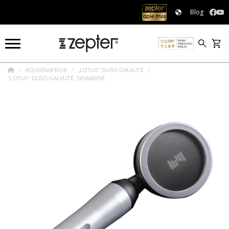
Blog
AQUEENAPRO®
„LOTUS“ DUŠO GALVUTĖ
"LOTUS" DUŠO GALVUTĖ, SIDABRINĖ