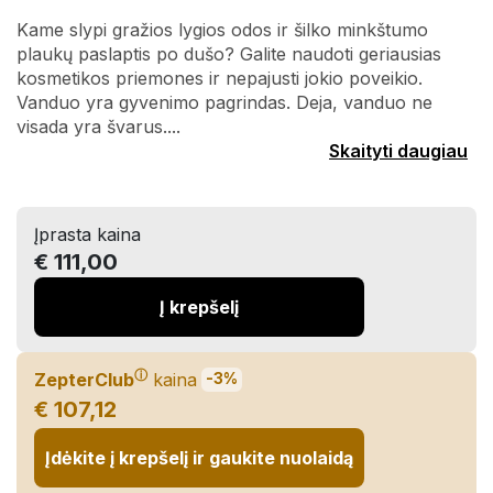
Kame slypi gražios lygios odos ir šilko minkštumo
plaukų paslaptis po dušo? Galite naudoti geriausias
kosmetikos priemones ir nepajusti jokio poveikio.
Vanduo yra gyvenimo pagrindas. Deja, vanduo ne
visada yra švarus....
Skaityti daugiau
Įprasta kaina
€ 111,00
Į krepšelį
ⓘ
ZepterClub
kaina
-3%
€ 107,12
Įdėkite į krepšelį ir gaukite nuolaidą