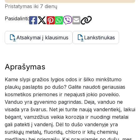
Pristatymas iki 7 dienų
Pasidalinti:
Atsakymai į klausimus
Lankstinukas
Aprašymas
Kame slypi gražios lygios odos ir šilko minkštumo
plaukų paslaptis po dušo? Galite naudoti geriausias
kosmetikos priemones ir nepajusti jokio poveikio.
Vanduo yra gyvenimo pagrindas. Deja, vanduo ne
visada yra švarus. Net jei turite naują vandentiekį, laikui
bėgant, vamzdžius veikia korozija ir nuodingi metalai
gali patekti į vandenį. Dėl to dušo vandenyje yra
sunkiųjų metalų, fluoridų, chloro ir kitų cheminių
medžiagų bei priemaišų. Kai prausiamės po dušu, mes