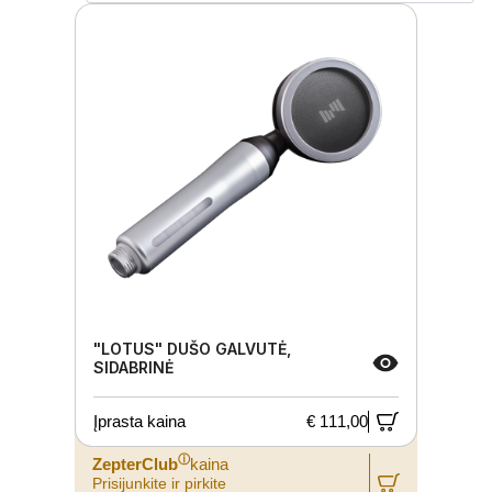
"LOTUS" DUŠO GALVUTĖ,
SIDABRINĖ
Įprasta kaina
€ 111,00
ⓘ
ZepterClub
kaina
Prisijunkite ir pirkite