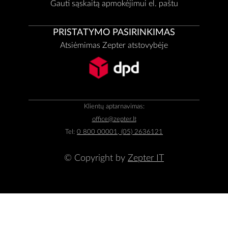
Gauti sąskaitą apmokėjimui el. paštu
PRISTATYMO PASIRINKIMAS
Atsiėmimas Zepter atstovybėje
Klientų aptarnavimas:
office@zepter.lt
Tel:
0 800 00001, (05) 2636121
© Copyright by
Zepter IT