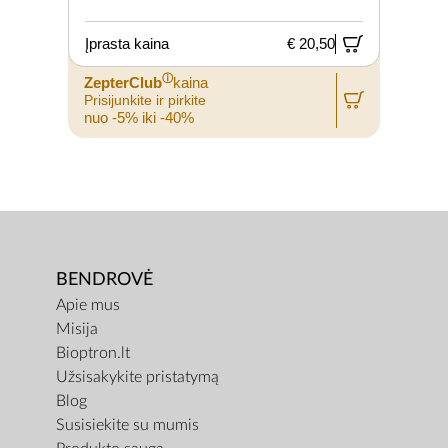
Įprasta kaina
€ 20,50
ⓘ
ZepterClub
kaina
Prisijunkite ir pirkite
nuo -5% iki -40%
BENDROVĖ
Apie mus
Misija
Bioptron.lt
Užsisakykite pristatymą
Blog
Susisiekite su mumis