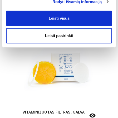
Rodyti išsamią informaciją
Įprasta kaina
€ 19,00
ⓘ
ZepterClub
kaina
Leisti visus
Prisijunkite ir pirkite
nuo -5% iki -40%
Leisti pasirinkti
VITAMINIZUOTAS FILTRAS, GALVA