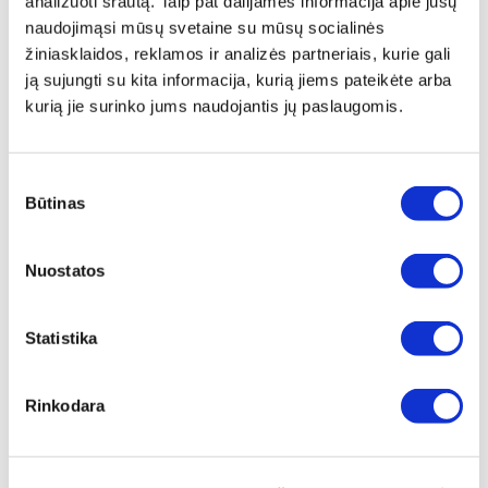
analizuoti srautą. Taip pat dalijamės informacija apie jūsų
naudojimąsi mūsų svetaine su mūsų socialinės
ⓘ
ZepterClub
kaina
Prisijunkite ir pirkite
žiniasklaidos, reklamos ir analizės partneriais, kurie gali
nuo -5% iki -40%
ją sujungti su kita informacija, kurią jiems pateikėte arba
kurią jie surinko jums naudojantis jų paslaugomis.
Sutikimo
Būtinas
pasirinkimas
Nuostatos
Statistika
Rinkodara
NUOSĖDŲ FILTRŲ RINKINYS 3VNT.,
GALVA