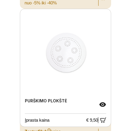
nuo -5% iki -40%
PURŠKIMO PLOKŠTĖ
Įprasta kaina
€ 9,50
ⓘ