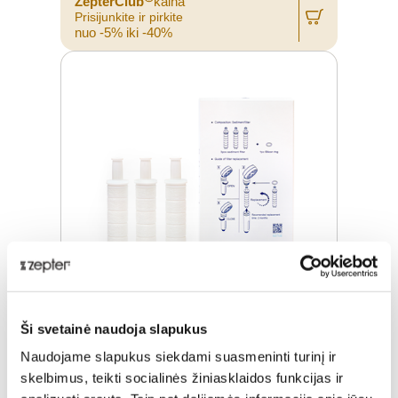
ZepterClub
kaina
Prisijunkite ir pirkite
nuo -5% iki -40%
Ši svetainė naudoja slapukus
NUOSĖDŲ FILTRŲ RINKINYS 3VNT.,
KORPUSAS
Naudojame slapukus siekdami suasmeninti turinį ir
skelbimus, teikti socialinės žiniasklaidos funkcijas ir
Įprasta kaina
€ 16,50