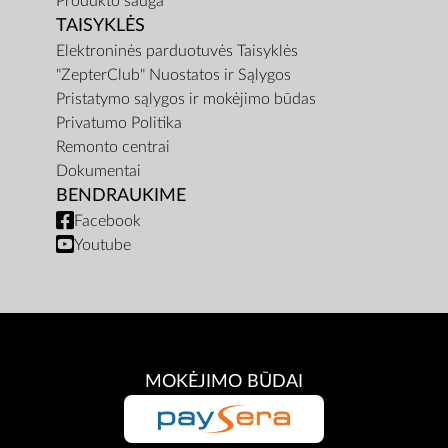
Produkto sauga
TAISYKLĖS
Elektroninės parduotuvės Taisyklės
"ZepterClub" Nuostatos ir Sąlygos
Pristatymo sąlygos ir mokėjimo būdas
Privatumo Politika
Remonto centrai
Dokumentai
BENDRAUKIME
Facebook
Youtube
MOKĖJIMO BŪDAI